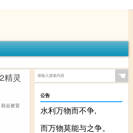
☚
2精灵
公告
，就会被冒
水利万物而不争,
而万物莫能与之争。