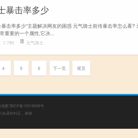
士暴击率多少
士暴击率多少”主题解决网友的困惑 元气骑士前传暴击率怎么看? 
重要的一个属性,它决...
780
元气骑士
4
5
6
下一页
尾页
站地图
鄂ICP备10016699号
，我们会及时纠正，谢谢