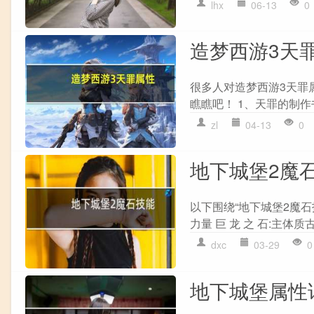
lhx
06-13
0
造梦西游3天
很多人对造梦西游3天罪
瞧瞧吧！ 1、天罪的制作
zl
04-13
0
地下城堡2魔
以下围绕“地下城堡2魔石技
力量 巨 龙 之 石:主体质
dxc
03-29
0
地下城堡属性