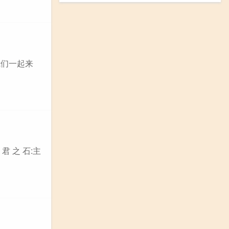
我们一起来
 之 石:主