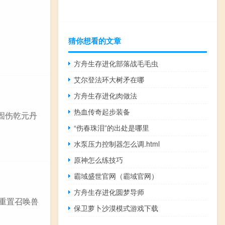
猜你想看的文章
方舟生存进化部落战毛毛虫
艾尔登法环大树矛在哪
方舟生存进化肉做法
热血传奇起步装备
固伤乾元丹
“伤春珠泪”的出处是哪里
水泵压力控制器怎么调.html
原神怎么练技巧
霸域盛世官网（霸域官网）
方舟生存进化圆梦导师
能重置召唤兽
保卫萝卜沙漠模式游戏下载