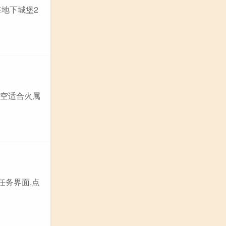
在地下城堡2
悟空适合火属
任务界面,点