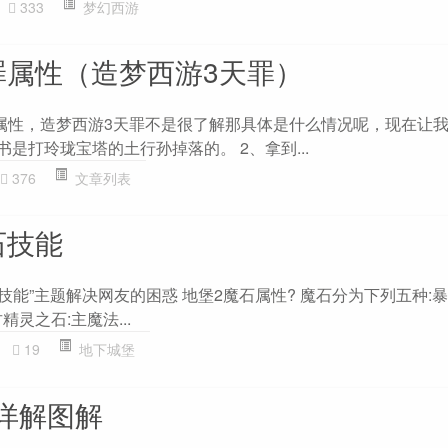
333
梦幻西游
罪属性（造梦西游3天罪）
属性，造梦西游3天罪不是很了解那具体是什么情况呢，现在让
书是打玲珑宝塔的土行孙掉落的。 2、拿到...
376
文章列表
石技能
能”主题解决网友的困惑 地堡2魔石属性? 魔石分为下列五种:暴 君
古精灵之石:主魔法...
19
地下城堡
详解图解