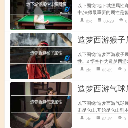
以下围绕“地下城堡属性详
中,法师最重要的属性是智
dxc
03-29
0
造梦西游猴子
以下围绕“造梦西游猴子属
性。2 悟空作为造梦西游3
zlx
03-29
0
造梦西游气球
以下围绕“造梦西游气球属
击昆仑山,开始昆仑山副本。 
zlx
03-29
0