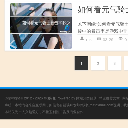
如何看元气骑
以下围绕“如何看元气骑
传中的暴击率是游戏中非常
rhk
03-29
0
1
2
3
Copyright © 2012 - 2026
QQ头像
Powered by
网站分类目录
|
精选推荐文章
|
网
声明：本站内容来自互联网，如信息有错误可发邮件到f_fb#foxmail.com说明
本站仅为个人兴趣爱好，不接盈利性广告及商业合作