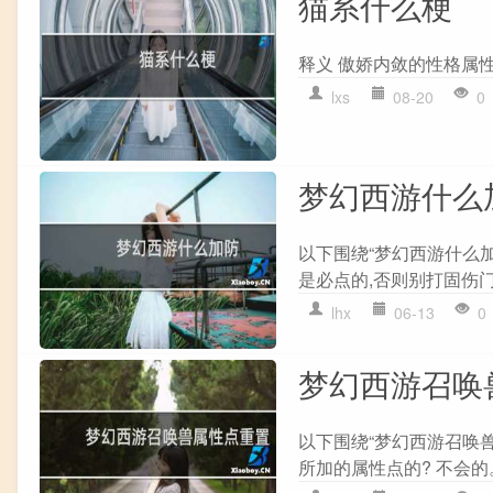
猫系什么梗
释义 傲娇内敛的性格属
lxs
08-20
0
梦幻西游什么
以下围绕“梦幻西游什么
是必点的,否则别打固伤门派了
lhx
06-13
0
梦幻西游召唤
以下围绕“梦幻西游召唤
所加的属性点的? 不会的