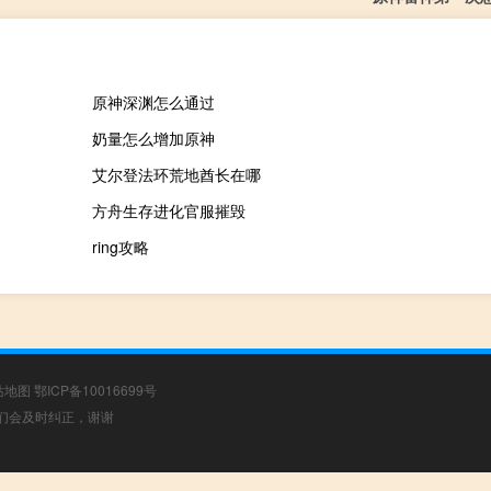
原神深渊怎么通过
奶量怎么增加原神
艾尔登法环荒地酋长在哪
方舟生存进化官服摧毁
ring攻略
站地图
鄂ICP备10016699号
，我们会及时纠正，谢谢