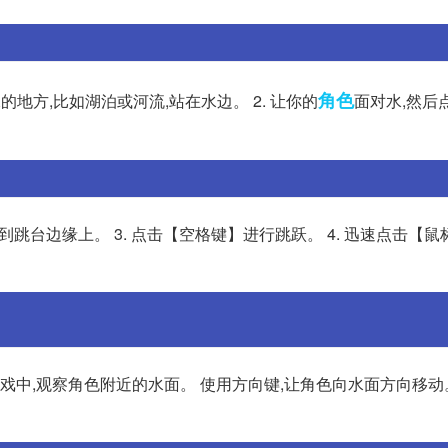
角色
的地方,比如湖泊或河流,站在水边。 2. 让你的
面对水,然后
移动到跳台边缘上。 3. 点击【空格键】进行跳跃。 4. 迅速点击【
戏中,观察角色附近的水面。 使用方向键,让角色向水面方向移动