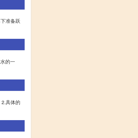
蹲下准备跃
跳水的一
2.具体的