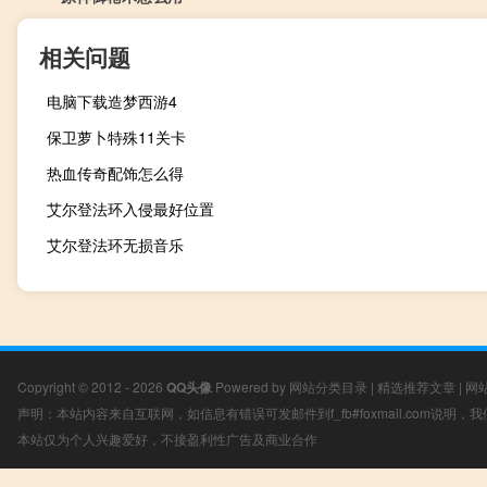
相关问题
电脑下载造梦西游4
保卫萝卜特殊11关卡
热血传奇配饰怎么得
艾尔登法环入侵最好位置
艾尔登法环无损音乐
Copyright © 2012 - 2026
QQ头像
Powered by
网站分类目录
|
精选推荐文章
|
网
声明：本站内容来自互联网，如信息有错误可发邮件到f_fb#foxmail.com说明
本站仅为个人兴趣爱好，不接盈利性广告及商业合作