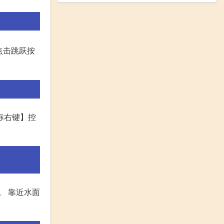
点击跳跃按
鼠标右键】控
。 靠近水面