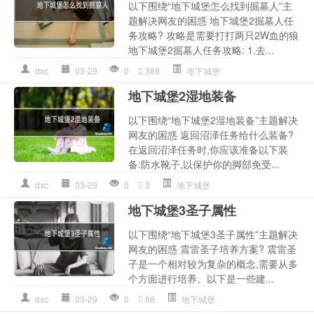
以下围绕“地下城堡怎么找到掘墓人”主
题解决网友的困惑 地下城堡2掘墓人任
务攻略? 攻略是需要打打两只2W血的狼
地下城堡2掘墓人任务攻略: 1.去...
dxc
03-29
0
388
地下城堡
地下城堡2湿地装备
以下围绕“地下城堡2湿地装备”主题解决
网友的困惑 返回沼泽任务给什么装备?
在返回沼泽任务时,你应该准备以下装
备:防水靴子,以保护你的脚部免受...
dxc
03-29
0
3
地下城堡
地下城堡3圣子属性
以下围绕“地下城堡3圣子属性”主题解决
网友的困惑 震雷圣子培养方案? 震雷圣
子是一个相对较为复杂的概念,需要从多
个方面进行培养。以下是一些建...
dxc
03-29
0
86
地下城堡