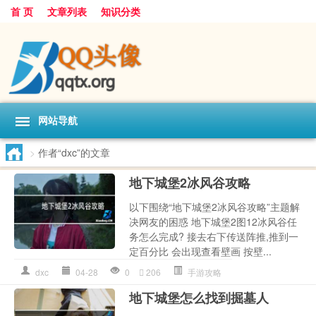
首 页
文章列表
知识分类
网站导航
>
作者“dxc”的文章
地下城堡2冰风谷攻略
以下围绕“地下城堡2冰风谷攻略”主题解
决网友的困惑 地下城堡2图12冰风谷任
务怎么完成? 接去右下传送阵推,推到一
定百分比 会出现查看壁画 按壁...
dxc
04-28
0
206
手游攻略
地下城堡怎么找到掘墓人