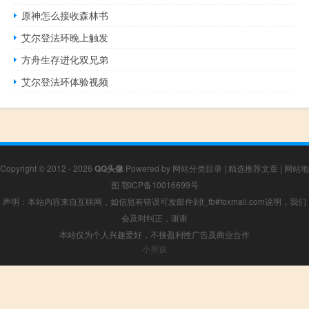
原神怎么接收森林书
艾尔登法环晚上触发
方舟生存进化双兄弟
艾尔登法环体验视频
Copyright © 2012 - 2026
QQ头像
Powered by
网站分类目录
|
精选推荐文章
|
网站地
图
鄂ICP备10016699号
声明：本站内容来自互联网，如信息有错误可发邮件到f_fb#foxmail.com说明，我们
会及时纠正，谢谢
本站仅为个人兴趣爱好，不接盈利性广告及商业合作
小男孩