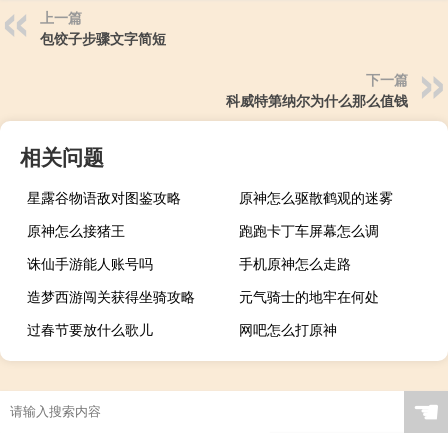
上一篇
包饺子步骤文字简短
下一篇
科威特第纳尔为什么那么值钱
相关问题
星露谷物语敌对图鉴攻略
原神怎么驱散鹤观的迷雾
原神怎么接猪王
跑跑卡丁车屏幕怎么调
诛仙手游能人账号吗
手机原神怎么走路
造梦西游闯关获得坐骑攻略
元气骑士的地牢在何处
过春节要放什么歌儿
网吧怎么打原神
☚