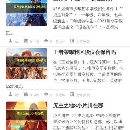
### 温州市少年艺术学校招生条件 1. **
招生对象** ： - 一年级、四年级、七年
级新生 - 二年级转学生 - 2021年小学应
届毕业生 2. **报名条件** ： - 品行端
正...
wz
01-10
0
441
文章列表
王者荣耀转区段位会保留吗
在《王者荣耀》中，玩家转区时，以下
信息将会保留： 1. 排位赛历史数据，包
括每个赛季的最高段位、当前赛季的段
位、常用英雄、王者印记数量、英雄胜
场数和英...
wz
01-09
0
296
文章列表
无主之地3小片川在哪
小片川在《无主之地3》中的位置是在
普罗米西亚的阿特拉斯总部。你可以通
过以下步骤找到他： 1. 在地图上找到普