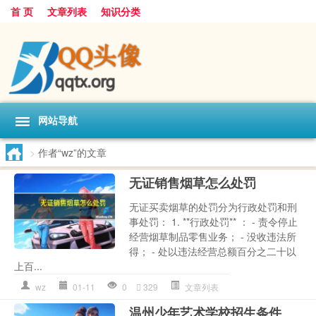
首 页
文章列表
知识分类
网站导航
>
作者“wz”的文章
无证销售烟草怎么处罚
无证买卖烟草的处罚分为行政处罚和刑
事处罚： 1. **行政处罚** ： - 责令停止
经营烟草制品零售业务； - 没收违法所
得； - 处以违法经营总额百分之二十以
上百...
wz
01-11
0
329
文章列表
温州少年艺术学校招生条件