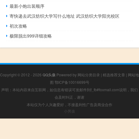
最新小炮出装顺序
寄快递去武汉纺织大学写什么地址 武汉纺织大学阳光校区
初次攻略
极限脱出999详细攻略
Copyright © 2012 - 2026
QQ头像
Powered by
网站分类目录
|
精选推荐文章
|
网站地
图
鄂ICP备10016699号
声明：本站内容来自互联网，如信息有错误可发邮件到f_fb#foxmail.com说明，我们
会及时纠正，谢谢
本站仅为个人兴趣爱好，不接盈利性广告及商业合作
小男孩