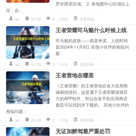
罗米西亚区域。 2. 将地图中心区域往上
拉，会...
wz
01-09
0
202
文章列表
王者荣耀司马懿什么时候上线
司马懿的皮肤——诡道奇谋，上线时间
是2024年11月9日 其他小伙伴的相似问
题：
wz
01-05
0
414
文章列表
王者营地在哪里
《王者荣耀》的王者营地在各大应用商
城都找得到，这是属于王者荣耀游戏官
方的APP软件，所以在各手机应用商店
都是可以找到并下载的。 其他小伙伴的
相似问题：
wz
01-02
0
318
文章列表
无证加醉驾最严重处罚