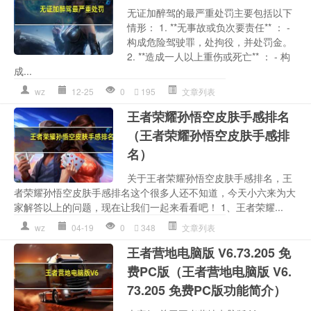
无证加醉驾的最严重处罚主要包括以下
情形： 1. **无事故或负次要责任** ： -
构成危险驾驶罪，处拘役，并处罚金。
2. **造成一人以上重伤或死亡** ： - 构
成...
wz
12-25
0
195
文章列表
王者荣耀孙悟空皮肤手感排名
（王者荣耀孙悟空皮肤手感排
名）
关于王者荣耀孙悟空皮肤手感排名，王
者荣耀孙悟空皮肤手感排名这个很多人还不知道，今天小六来为大
家解答以上的问题，现在让我们一起来看看吧！ 1、王者荣耀...
wz
04-19
0
348
文章列表
王者营地电脑版 V6.73.205 免
费PC版（王者营地电脑版 V6.
73.205 免费PC版功能简介）