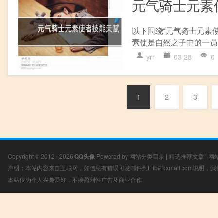
元气骑士元素
以下围绕“元气骑士元素
素使是自然之子中的一员,
yrr
03-28
0
1
2
3
Copyright © 2012 - 2026
QQ头像
Powered by
网站分类目录
|
精选推荐文章
|
网
声明：本站内容来自互联网，如信息有错误可发邮件到f_fb#foxmail.com说明
本站仅为个人兴趣爱好，不接盈利性广告及商业合作