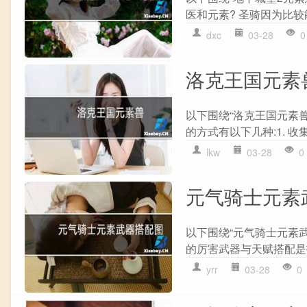
医和元素? 圣骑因为比较能
dxc
03-28
0
洛克王国元素
以下围绕“洛克王国元素
的方式有以下几种:1. 收集
lkw
03-28
0
元气骑士元素
以下围绕“元气骑士元素
的厉害武器与天赋搭配是指
yrr
03-28
0