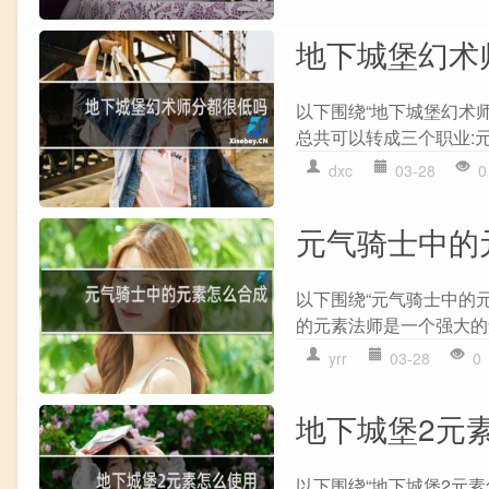
地下城堡幻术
以下围绕“地下城堡幻术师
总共可以转成三个职业:元素
dxc
03-28
0
元气骑士中的
以下围绕“元气骑士中的
的元素法师是一个强大的角
yrr
03-28
0
地下城堡2元
以下围绕“地下城堡2元