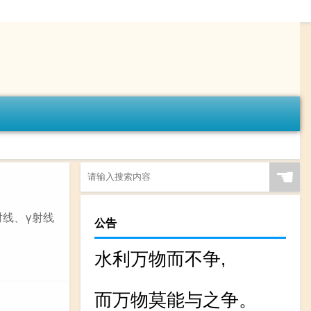
☚
线、γ射线
公告
水利万物而不争,
而万物莫能与之争。