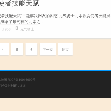
使者技能天赋
使者技能天赋”主题解决网友的困惑 元气骑士元素职责使者技能展示
继承了最纯粹的元素之...
956
元气骑士
4
5
6
下一页
尾页
站地图
鄂ICP备10016699号
，我们会及时纠正，谢谢