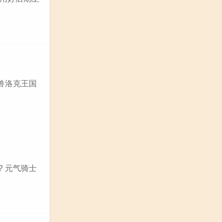
兽洛克王国
 元气骑士