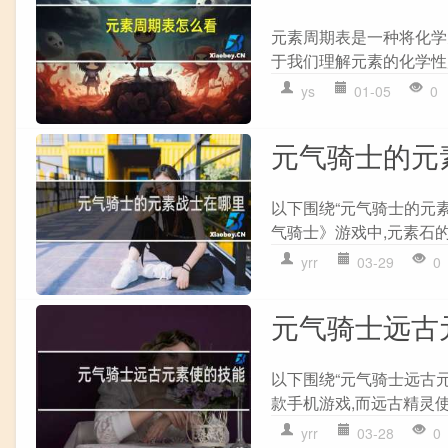
元素周期表是一种将化学
于我们理解元素的化学性
ys
01-05
0
元气骑士的元
以下围绕“元气骑士的元素
气骑士》游戏中,元素石的b
yrr
03-29
0
元气骑士远古
以下围绕“元气骑士远古
款手机游戏,而远古精灵使
yrr
03-28
0