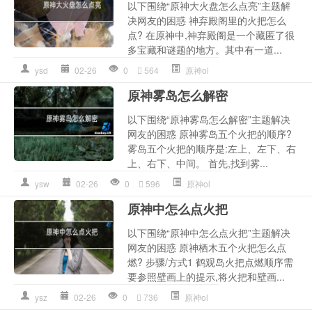
以下围绕“原神大火盘怎么点亮”主题解
决网友的困惑 神弃殿阁里的火把怎么
点? 在原神中,神弃殿阁是一个藏匿了很
多宝藏和谜题的地方。其中有一道...
ysd
02-26
0
564
原神ol
原神雾岛怎么解密
以下围绕“原神雾岛怎么解密”主题解决
网友的困惑 原神雾岛五个火把的顺序?
雾岛五个火把的顺序是:左上、左下、右
上、右下、中间。 首先,找到雾...
ysw
02-26
0
596
原神ol
原神中怎么点火把
以下围绕“原神中怎么点火把”主题解决
网友的困惑 原神栖木五个火把怎么点
燃? 步骤/方式1 鹤观岛火把点燃顺序需
要参照壁画上的提示,将火把和壁画...
ysz
02-26
0
736
原神ol