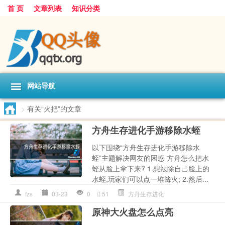
首 页
文章列表
知识分类
网站导航
>
有关“火把”的文章
方舟生存进化手游移除水蛭
以下围绕“方舟生存进化手游移除水
蛭”主题解决网友的困惑 方舟怎么把水
蛭从脸上拿下来? 1.想祛除自己脸上的
水蛭,玩家们可以点一堆篝火; 2.然后...
fzs
03-23
0
51
方舟生存进化
原神大火盘怎么点亮