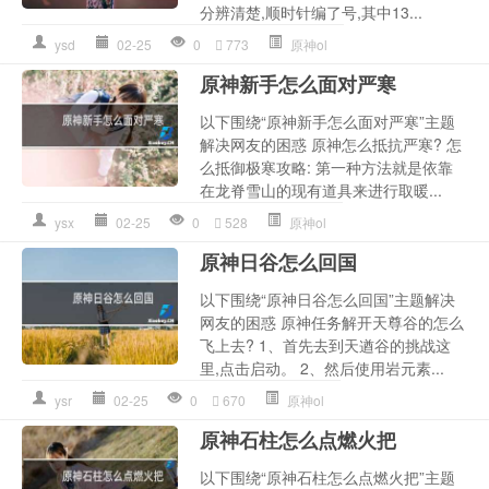
分辨清楚,顺时针编了号,其中13...
ysd
02-25
0
773
原神ol
原神新手怎么面对严寒
以下围绕“原神新手怎么面对严寒”主题
解决网友的困惑 原神怎么抵抗严寒? 怎
么抵御极寒攻略: 第一种方法就是依靠
在龙脊雪山的现有道具来进行取暖...
ysx
02-25
0
528
原神ol
原神日谷怎么回国
以下围绕“原神日谷怎么回国”主题解决
网友的困惑 原神任务解开天尊谷的怎么
飞上去? 1、首先去到天遒谷的挑战这
里,点击启动。 2、然后使用岩元素...
ysr
02-25
0
670
原神ol
原神石柱怎么点燃火把
以下围绕“原神石柱怎么点燃火把”主题