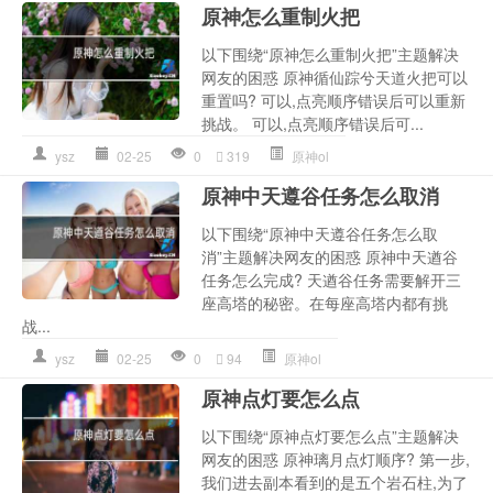
原神怎么重制火把
以下围绕“原神怎么重制火把”主题解决
网友的困惑 原神循仙踪兮天道火把可以
重置吗? 可以,点亮顺序错误后可以重新
挑战。 可以,点亮顺序错误后可...
ysz
02-25
0
319
原神ol
原神中天遵谷任务怎么取消
以下围绕“原神中天遵谷任务怎么取
消”主题解决网友的困惑 原神中天遒谷
任务怎么完成? 天遒谷任务需要解开三
座高塔的秘密。在每座高塔内都有挑
战...
ysz
02-25
0
94
原神ol
原神点灯要怎么点
以下围绕“原神点灯要怎么点”主题解决
网友的困惑 原神璃月点灯顺序? 第一步,
我们进去副本看到的是五个岩石柱,为了