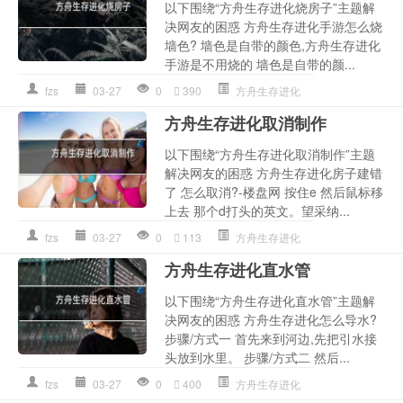
以下围绕“方舟生存进化烧房子”主题解
决网友的困惑 方舟生存进化手游怎么烧
墙色? 墙色是自带的颜色,方舟生存进化
手游是不用烧的 墙色是自带的颜...
fzs
03-27
0
390
方舟生存进化
方舟生存进化取消制作
以下围绕“方舟生存进化取消制作”主题
解决网友的困惑 方舟生存进化房子建错
了 怎么取消?-楼盘网 按住e 然后鼠标移
上去 那个d打头的英文。望采纳...
fzs
03-27
0
113
方舟生存进化
方舟生存进化直水管
以下围绕“方舟生存进化直水管”主题解
决网友的困惑 方舟生存进化怎么导水?
步骤/方式一 首先来到河边,先把引水接
头放到水里。 步骤/方式二 然后...
fzs
03-27
0
400
方舟生存进化