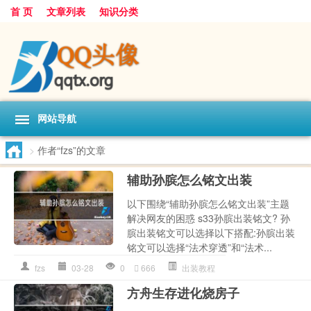
首 页
文章列表
知识分类
网站导航
>
作者“fzs”的文章
辅助孙膑怎么铭文出装
以下围绕“辅助孙膑怎么铭文出装”主题
解决网友的困惑 s33孙膑出装铭文? 孙
膑出装铭文可以选择以下搭配:孙膑出装
铭文可以选择“法术穿透”和“法术...
fzs
03-28
0
666
出装教程
方舟生存进化烧房子