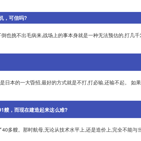
机，可信吗?
倒也挑不出毛病来,战场上的事本身就是一种无法预估的,打几千
是日本的一大昏招,最好的方式就是不打,打必输,还输不起。 如
91艘，而现在建造起来这么难?
了40多艘。那时航母,无论从技术水平上,还是造价上,完全不能与