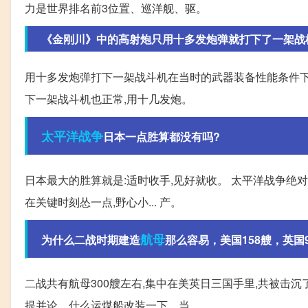
力是世界排名前3位置、巡洋舰、驱。
《金刚川》中的高射炮只用十多发炮弹就打下了一架战
用十多发炮弹打下一架战斗机在当时的武器装备性能条件下
下一架战斗机也正常,用十几发炮。
太平洋战争
日本一点胜算都没有吗?
日本最大的胜算就是:适时收手,见好就收。 太平洋战争绝对
在关键时刻怂一点,野心小... 产。
航母
为什么二战时期建造
那么容易，美国158艘，英国
二战共有航母300艘左右,集中在美英日三国手里,共被击沉
提并论。什么运煤船改装一下... 当。