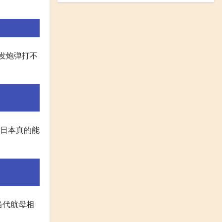
发炮弹打不
果日本真的能
当代航母相