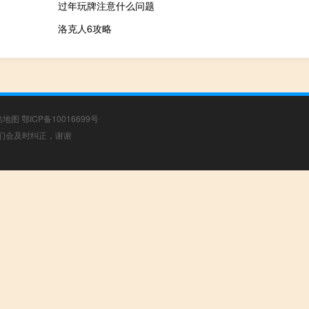
过年玩牌注意什么问题
洛克人6攻略
站地图
鄂ICP备10016699号
，我们会及时纠正，谢谢