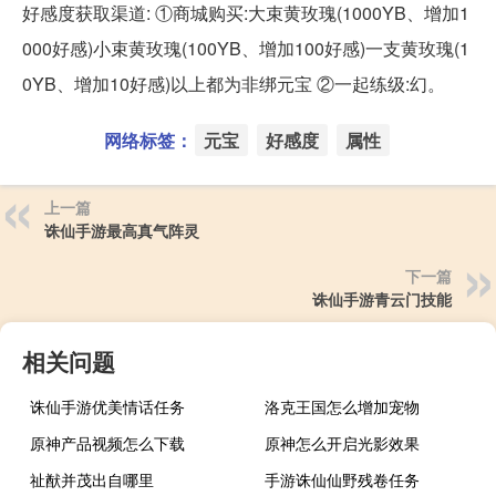
好感度获取渠道: ①商城购买:大束黄玫瑰(1000YB、增加1
000好感)小束黄玫瑰(100YB、增加100好感)一支黄玫瑰(1
0YB、增加10好感)以上都为非绑元宝 ②一起练级:幻。
网络标签：
元宝
好感度
属性
上一篇
诛仙手游最高真气阵灵
下一篇
诛仙手游青云门技能
相关问题
诛仙手游优美情话任务
洛克王国怎么增加宠物
原神产品视频怎么下载
原神怎么开启光影效果
祉猷并茂出自哪里
手游诛仙仙野残卷任务