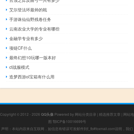
艾尔登法环最帅的戟
手游诛仙仙野残卷任务
云南农业大学的专业有哪些
金融学专业有多少
项链CF什么
最终幻想10玩哪一版本好
cf战服模式
造梦西游ol宝箱有什么用
Copyright © 2012 - 2026
QQ头像
Powered by
网站分类目录
|
精选推荐文章
|
网站地
图
鄂ICP备10016699号
声明：本站内容来自互联网，如信息有错误可发邮件到f_fb#foxmail.com说明，我们