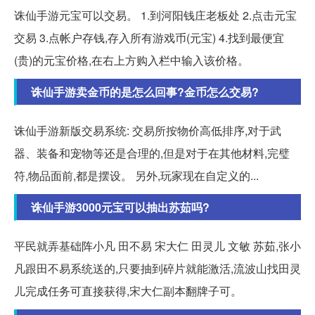
诛仙手游元宝可以交易。 1.到河阳钱庄老板处 2.点击元宝
交易 3.点帐户存钱,存入所有游戏币(元宝) 4.找到最便宜
(贵)的元宝价格,在右上方购入栏中输入该价格。
诛仙手游卖金币的是怎么回事?金币怎么交易?
诛仙手游新版交易系统: 交易所按物价高低排序,对于武
器、装备和宠物等还是合理的,但是对于在其他材料,完璧
符,物品面前,都是摆设。 另外,玩家现在自定义的...
诛仙手游3000元宝可以抽出苏茹吗?
平民就弄基础阵小凡 田不易 宋大仁 田灵儿 文敏 苏茹,张小
凡跟田不易系统送的,只要抽到碎片就能激活,流波山找田灵
儿完成任务可直接获得,宋大仁副本翻牌子可。