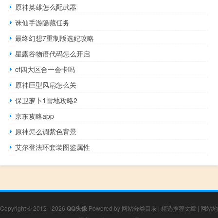
原神英雄怎么配武器
诛仙手游隐藏任务
最终幻想7重制版选妃攻略
星露谷物语代码怎么开启
cf四大区合一会卡吗
原神巨型风扇怎么关
保卫萝卜1雪地攻略2
京东攻略app
原神怎么调紫色背景
艾尔登法环套装图鉴属性
Copyright © 2012 - 2026
QQ头像
Powered by
网站分类目录
|
精选推荐文章
|
网站地