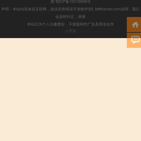
图
鄂ICP备10016699号
声明：本站内容来自互联网，如信息有错误可发邮件到f_fb#foxmail.com说明，我们
会及时纠正，谢谢
本站仅为个人兴趣爱好，不接盈利性广告及商业合作
小男孩