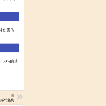
外伤害倍
 50%的基
下一篇
么帮忙签到