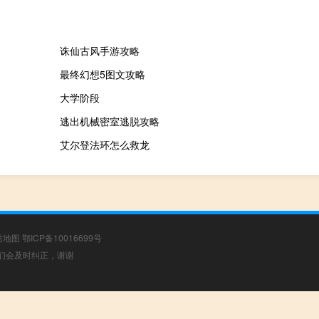
诛仙古风手游攻略
最终幻想5图文攻略
大学阶段
逃出机械密室逃脱攻略
艾尔登法环怎么救龙
站地图
鄂ICP备10016699号
，我们会及时纠正，谢谢