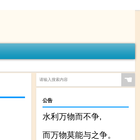
☚
公告
水利万物而不争,
而万物莫能与之争。