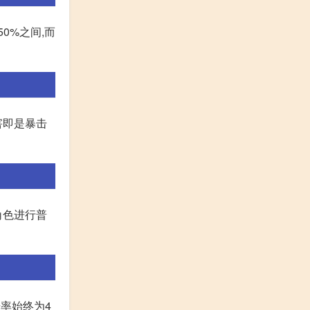
0%之间,而
害即是暴击
角色进行普
击率始终为4