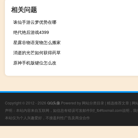
相关问题
诛仙手游云梦优势在哪
绝代艳后游戏4399
星露谷物语宠物怎么搬家
消逝的光芒如何获得药草
原神手机版键位怎么改
Copyright © 2012 - 2026
QQ头像
Powered by
网站分类目录
|
精选推荐文章
|
网
声明：本站内容来自互联网，如信息有错误可发邮件到f_fb#foxmail.com说明
本站仅为个人兴趣爱好，不接盈利性广告及商业合作