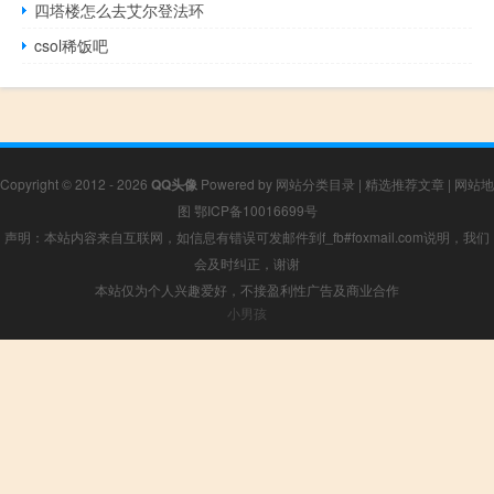
四塔楼怎么去艾尔登法环
csol稀饭吧
Copyright © 2012 - 2026
QQ头像
Powered by
网站分类目录
|
精选推荐文章
|
网站地
图
鄂ICP备10016699号
声明：本站内容来自互联网，如信息有错误可发邮件到f_fb#foxmail.com说明，我们
会及时纠正，谢谢
本站仅为个人兴趣爱好，不接盈利性广告及商业合作
小男孩