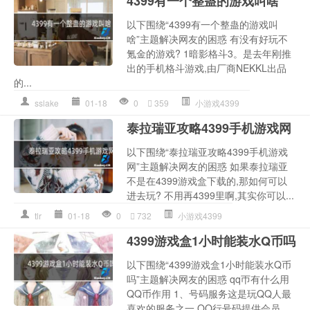
4399有一个整蛊的游戏叫啥
以下围绕“4399有一个整蛊的游戏叫
啥”主题解决网友的困惑 有没有好玩不
氪金的游戏? 1暗影格斗3。是去年刚推
出的手机格斗游戏,由厂商NEKKL出品
的...
sslake
01-18
0
359
小游戏4399
泰拉瑞亚攻略4399手机游戏网
以下围绕“泰拉瑞亚攻略4399手机游戏
网”主题解决网友的困惑 如果泰拉瑞亚
不是在4399游戏盒下载的,那如何可以
进去玩? 不用再4399里啊,其实你可以...
tlr
01-18
0
732
小游戏4399
4399游戏盒1小时能装水Q币吗
以下围绕“4399游戏盒1小时能装水Q币
吗”主题解决网友的困惑 qq帀有什么用
QQ币作用 1、号码服务这是玩QQ人最
喜欢的服务之一,QQ行号码提供会员