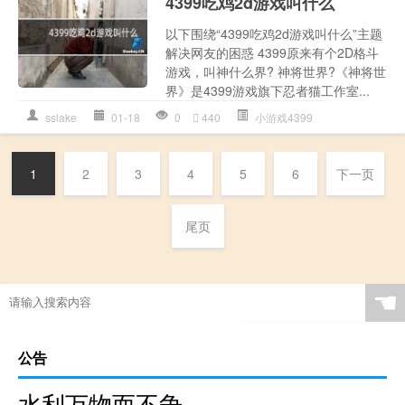
4399吃鸡2d游戏叫什么
以下围绕“4399吃鸡2d游戏叫什么”主题
解决网友的困惑 4399原来有个2D格斗
游戏，叫神什么界? 神将世界?《神将世
界》是4399游戏旗下忍者猫工作室...
sslake
01-18
0
440
小游戏4399
1
2
3
4
5
6
下一页
尾页
☚
公告
水利万物而不争,