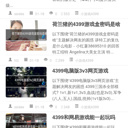
级...
sslake
01-18
0
553
小游戏4399
荷兰猪的4399游戏盒密码是啥
以下围绕“荷兰猪的4399游戏盒密码是
啥”主题解决网友的困惑 讲特工的复仇
是什么电影 - 小红薯38695310 的回答
特工绍特 Angelina大美女主演 特...
hlz
01-18
0
299
小游戏4399
4399电脑版3v3网页游戏
以下围绕“4399电脑版3v3网页游戏”主
题解决网友的困惑 4399三国杀全部模
式? 1v1,新1v1,3v3,血战(也是3v3),军争
(八人,五人),国战,统帅(1v1版3v3)...
sslake
01-18
0
348
小游戏4399
4399和网易游戏能一起玩吗
以下围绕“4399和网易游戏能一起玩