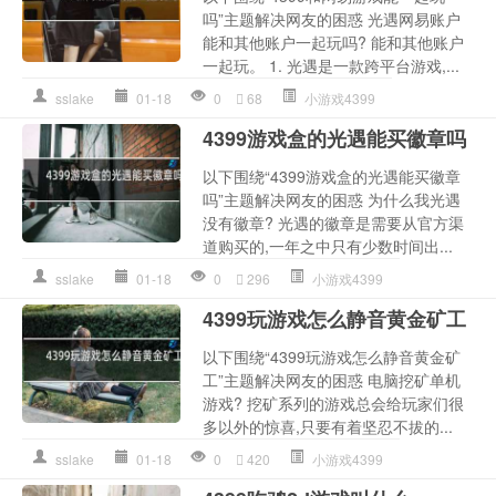
吗”主题解决网友的困惑 光遇网易账户
能和其他账户一起玩吗? 能和其他账户
一起玩。 1. 光遇是一款跨平台游戏,...
sslake
01-18
0
68
小游戏4399
4399游戏盒的光遇能买徽章吗
以下围绕“4399游戏盒的光遇能买徽章
吗”主题解决网友的困惑 为什么我光遇
没有徽章? 光遇的徽章是需要从官方渠
道购买的,一年之中只有少数时间出...
sslake
01-18
0
296
小游戏4399
4399玩游戏怎么静音黄金矿工
以下围绕“4399玩游戏怎么静音黄金矿
工”主题解决网友的困惑 电脑挖矿单机
游戏? 挖矿系列的游戏总会给玩家们很
多以外的惊喜,只要有着坚忍不拔的...
sslake
01-18
0
420
小游戏4399