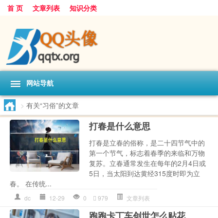
首 页
文章列表
知识分类
网站导航
>
有关“习俗”的文章
打春是什么意思
打春是立春的俗称，是二十四节气中的
第一个节气，标志着春季的来临和万物
复苏。立春通常发生在每年的2月4日或
5日，当太阳到达黄经315度时即为立
春。 在传统...
dc
12-29
0
979
文章列表
跑跑卡丁车创世怎么贴花