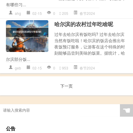
有哪些习...
ahg
02-15
0
205
春节2024
哈尔滨的农村过年吃啥呢
过年去哈尔滨有饭吃吗? 过年去哈尔滨
当然有饭吃啦！哈尔滨的饭店会推出年
夜饭预订服务，让游客在这个特殊的时
刻能够品尝到美味的饭菜。据统计，哈
尔滨部分饭...
geb
02-15
0
953
春节2024
下一页
☚
公告