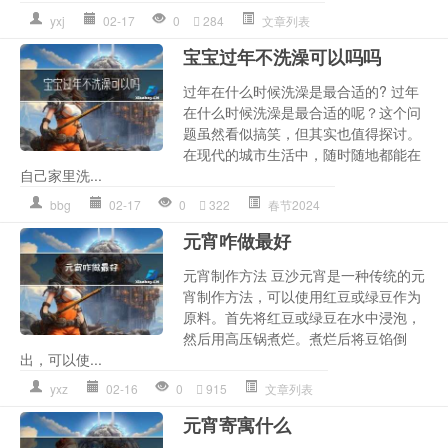
yxj
02-17
0
284
文章列表
宝宝过年不洗澡可以吗吗
过年在什么时候洗澡是最合适的? 过年
在什么时候洗澡是最合适的呢？这个问
题虽然看似搞笑，但其实也值得探讨。
在现代的城市生活中，随时随地都能在
自己家里洗...
bbg
02-17
0
322
春节2024
元宵咋做最好
元宵制作方法 豆沙元宵是一种传统的元
宵制作方法，可以使用红豆或绿豆作为
原料。首先将红豆或绿豆在水中浸泡，
然后用高压锅煮烂。煮烂后将豆馅倒
出，可以使...
yxz
02-16
0
915
文章列表
元宵寄寓什么