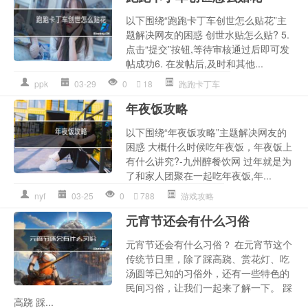
以下围绕“跑跑卡丁车创世怎么贴花”主
题解决网友的困惑 创世水贴怎么贴? 5.
点击“提交”按钮,等待审核通过后即可发
帖成功6. 在发帖后,及时和其他...
ppk
03-29
0
18
跑跑卡丁车
年夜饭攻略
以下围绕“年夜饭攻略”主题解决网友的
困惑 大概什么时候吃年夜饭，年夜饭上
有什么讲究?-九州醉餐饮网 过年就是为
了和家人团聚在一起吃年夜饭,年...
nyf
03-25
0
788
游戏攻略
元宵节还会有什么习俗
元宵节还会有什么习俗？ 在元宵节这个
传统节日里，除了踩高跷、赏花灯、吃
汤圆等已知的习俗外，还有一些特色的
民间习俗，让我们一起来了解一下。 踩
高跷 踩...