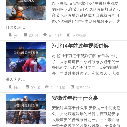
以下围绕“元宵寄寓什么”主题解决网友
的困惑 元宵节为什么吃汤圆猜灯谜? 元
宵节吃汤圆猜灯谜是我国自古就有的习
俗,习俗都和当时的生活环境分不开。为
什么吃汤...
yxj
02-16
0
17
文章列表
河北14年前过年视频讲解
河北14年前过年视频讲解 春节马上到
了，大家讲讲自己小时候家乡过年的一
些风俗文化吧? 谈到过年，大家的同感
是：年味越来越淡了。究其原因，大概
是因为现...
hb1
02-15
0
439
春节2024
安徽过年都干什么事
安徽过年都干什么事 安徽是一个历史悠
久、文化底蕴深厚的省份，春节是安徽
人最重要的传统节日之一。下面来介绍
一些安徽过年的习俗和风俗。 安徽春节