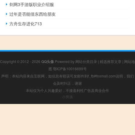
剑网3手游版职业介绍服
过年是否能借东西给朋友
方舟生存进化713
Copyright © 2012 - 2026
QQ头像
Powered by
网站分类目录
|
精选推荐文章
|
网站地
图
鄂ICP备10016699号
声明：本站内容来自互联网，如信息有错误可发邮件到f_fb#foxmail.com说明，我们
会及时纠正，谢谢
本站仅为个人兴趣爱好，不接盈利性广告及商业合作
小男孩