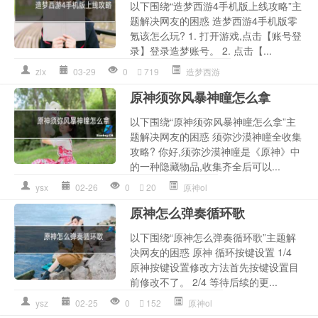
以下围绕“造梦西游4手机版上线攻略”主
题解决网友的困惑 造梦西游4手机版零
氪该怎么玩? 1. 打开游戏,点击【账号登
录】登录造梦账号。 2. 点击【...
zlx
03-29
0
719
造梦西游
原神须弥风暴神瞳怎么拿
以下围绕“原神须弥风暴神瞳怎么拿”主
题解决网友的困惑 须弥沙漠神瞳全收集
攻略? 你好,须弥沙漠神瞳是《原神》中
的一种隐藏物品,收集齐全后可以...
ysx
02-26
0
20
原神ol
原神怎么弹奏循环歌
以下围绕“原神怎么弹奏循环歌”主题解
决网友的困惑 原神 循环按键设置 1/4
原神按键设置修改方法首先按键设置目
前修改不了。 2/4 等待后续的更...
ysz
02-25
0
152
原神ol