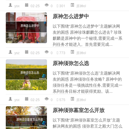
ysx
02-25
0
301
原神ol
原神怎么进梦中
以下围绕“原神怎么进梦中”主题解决网
友的困惑 原神珍珠麒麟怎么进去? 珍珠
麒麟是原神中的一个秘境,需要完成一系
列任务才能进入。首先需要完成...
ysz
02-25
0
773
原神ol
原神须弥怎么选
以下围绕“原神须弥怎么选”主题解决网
友的困惑 原神须弥任务攻略? 原神中的
须弥任务是一项挑战性任务,需要完成一
系列任务目标才能获得奖励。该...
ysx
02-25
0
575
原神ol
原神须弥墓室怎么开放
以下围绕“原神须弥墓室怎么开放”主题
解决网友的困惑 须弥君王之殿大门怎么