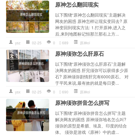
原神怎么翻回现实
以下围绕“原神怎么翻回现实”主题解决
网友的困惑 原神怎样让现实变回去? 原
神变回到现实方法: 1.打开原神,进入之
后,来到地图标记恒那兰那右上方...
ysz
02-25
0
689
原神ol
原神须弥怎么肝原石
以下围绕“原神须弥怎么肝原石”主题解
决网友的困惑 肝完须弥可以获得多少原
石? 原神须弥剧情肝完有6000原石。 对
于平民来说,最有效的就是每日委...
ysx
02-25
0
690
原神ol
原神须弥拼音怎么拼写
以下围绕“原神须弥拼音怎么拼写”主题
解决网友的困惑 原神须弥地名怎么叫?
须弥的原型是希腊、埃及、印度的结合
体。 须弥是游戏《原神》中的虚...