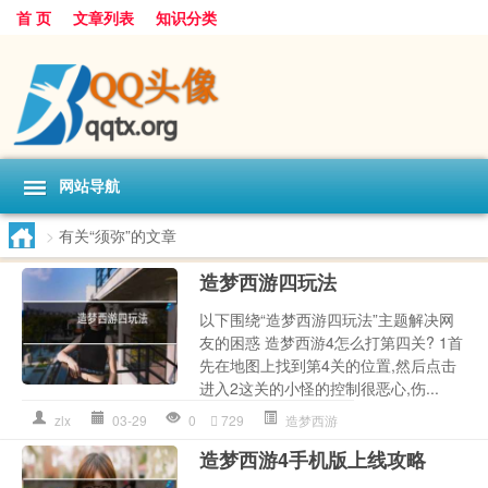
首 页
文章列表
知识分类
网站导航
>
有关“须弥”的文章
造梦西游四玩法
以下围绕“造梦西游四玩法”主题解决网
友的困惑 造梦西游4怎么打第四关? 1首
先在地图上找到第4关的位置,然后点击
进入2这关的小怪的控制很恶心,伤...
zlx
03-29
0
729
造梦西游
造梦西游4手机版上线攻略