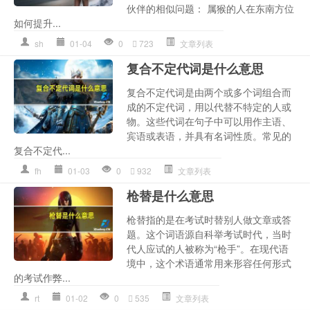
伙伴的相似问题： 属猴的人在东南方位
如何提升...
sh
01-04
0
723
文章列表
复合不定代词是什么意思
复合不定代词是由两个或多个词组合而
成的不定代词，用以代替不特定的人或
物。这些代词在句子中可以用作主语、
宾语或表语，并具有名词性质。常见的
复合不定代...
fh
01-03
0
932
文章列表
枪替是什么意思
枪替指的是在考试时替别人做文章或答
题。这个词语源自科举考试时代，当时
代人应试的人被称为“枪手”。在现代语
境中，这个术语通常用来形容任何形式
的考试作弊...
rt
01-02
0
535
文章列表