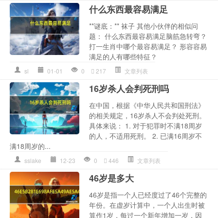
什么东西最容易满足
**谜底：** 袜子 其他小伙伴的相似问
题： 什么东西最容易满足脑筋急转弯？
打一生肖中哪个最容易满足？ 形容容易
满足的人有哪些特征？
sl
01-01
0
217
文章列表
16岁杀人会判死刑吗
在中国，根据《中华人民共和国刑法》
的相关规定，16岁杀人不会判处死刑。
具体来说： 1. 对于犯罪时不满18周岁
的人，不适用死刑。 2. 已满16周岁不
满18周岁的...
sslake
12-23
0
446
文章列表
46岁是多大
46岁是指一个人已经度过了46个完整的
年份。在虚岁计算中，一个人出生时被
算作1岁，每过一个新年增加一岁，因