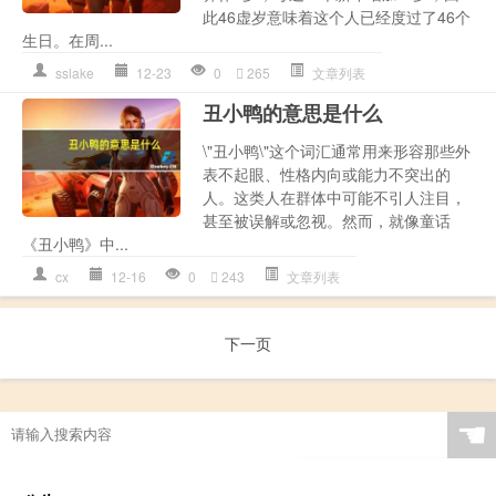
此46虚岁意味着这个人已经度过了46个
生日。在周...
sslake
12-23
0
265
文章列表
丑小鸭的意思是什么
\"丑小鸭\"这个词汇通常用来形容那些外
表不起眼、性格内向或能力不突出的
人。这类人在群体中可能不引人注目，
甚至被误解或忽视。然而，就像童话
《丑小鸭》中...
cx
12-16
0
243
文章列表
下一页
☚