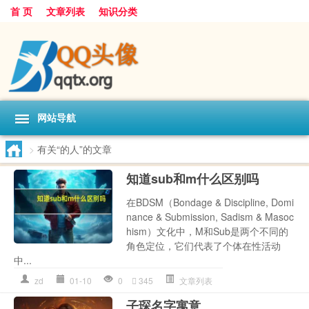
首 页
文章列表
知识分类
网站导航
>
有关“的人”的文章
知道sub和m什么区别吗
在BDSM（Bondage & Discipline, Domi
nance & Submission, Sadism & Masoc
hism）文化中，M和Sub是两个不同的
角色定位，它们代表了个体在性活动
中...
zd
01-10
0
345
文章列表
子琛名字寓意