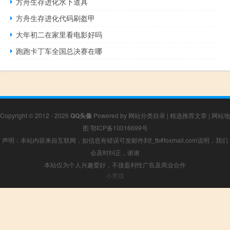
方舟生存进化水下道具
方舟生存进化代码刷盔甲
大年初二在家里看电影好吗
跑跑卡丁车全国总决赛在哪
Copyright © 2012 - 2026
QQ头像
Powered by
网站分类目录
|
精选推荐文章
|
网站地
图
鄂ICP备10016699号
声明：本站内容来自互联网，如信息有错误可发邮件到f_fb#foxmail.com说明，我们
会及时纠正，谢谢
本站仅为个人兴趣爱好，不接盈利性广告及商业合作
小男孩