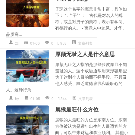
子琛这个名字的寓意非常丰富，具体如
下： 1. **子** ： - 古代是对名人的尊
称，或是对男子的美称，表示有学问、
有德行的人。 - 寓意人中龙凤、才华、
品质高...
zc
01-06
0
958
文章列表
厚颜无耻之人是什么意思
厚颜无耻之人指的是那些脸皮厚且不知
羞耻的人。这个成语通常用来形容那些
为了达到个人目的而不择手段、不顾及
他人感受、缺乏道德底线和羞耻心的
人。这种行为...
hy
01-05
0
344
文章列表
属猴最旺什么方位
属猴的人最旺的方位是东南方位。东南
方位被认为是猴年出生的人最适宜的方
向，可以带来财运和事业顺利。 其他小