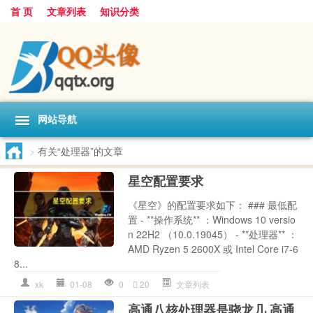
首 页
文章列表
知识分类
网站导航
>
有关“处理器”的文章
星空配置要求
《星空》的配置要求如下： ### 最低配
置 - **操作系统** ：Windows 10 versio
n 22H2 （10.0.19045） - **处理器** ：
AMD Ryzen 5 2600X 或 Intel Core i7-6
8...
xk
01-08
0
20
文章列表
高通八核处理器是骁龙几 高通