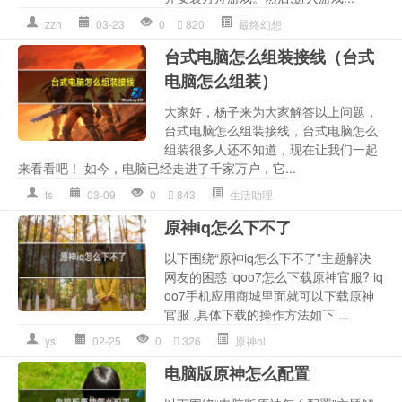
zzh
03-23
0
820
最终幻想
台式电脑怎么组装接线（台式
电脑怎么组装）
大家好，杨子来为大家解答以上问题，
台式电脑怎么组装接线，台式电脑怎么
组装很多人还不知道，现在让我们一起
来看看吧！ 如今，电脑已经走进了千家万户，它...
ts
03-09
0
843
生活助理
原神iq怎么下不了
以下围绕“原神iq怎么下不了”主题解决
网友的困惑 iqoo7怎么下载原神官服? iq
oo7手机应用商城里面就可以下载原神
官服 ,具体下载的操作方法如下 ...
ysi
02-25
0
326
原神ol
电脑版原神怎么配置