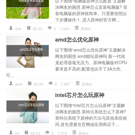
以下围绕“电脑版原神怎么配置”主题解
决网友的困惑 原神怎么安装电脑版? 安
装电脑版的原神很简单。只需要按照以
下步骤操作:1. 进入原神的官方网...
dnb
02-24
0
340
原神ol
amd怎么优化原神
以下围绕“amd怎么优化原神”主题解决
网友的困惑 amd能玩原神吗 新一代锐
龙处理器毫无压力。原神电脑版对CPU
要求是不高的,配置也比不了3A大作,
可...
amd
02-24
0
697
原神ol
intel芯片怎么玩原神
以下围绕“intel芯片怎么玩原神”主题解
决网友的困惑 英特尔系统怎么下原神?
英特尔系统下原神的方法与其他系统相
同,首先需要在官网或应用商店下...
int
02-23
0
318
原神ol