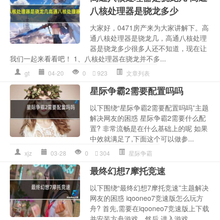
八核处理器是骁龙多少
大家好，0471房产来为大家讲解下。高
通八核处理器是骁龙几，高通八核处理
器是骁龙多少很多人还不知道，现在让
我们一起来看看吧！ 1、八核处理器在骁龙并不多...
gt
04-20
0
923
文章列表
星际争霸2需要配置吗吗
以下围绕“星际争霸2需要配置吗吗”主题
解决网友的困惑 星际争霸2需要什么配
置? 非常流畅是在什么基础上的呢 如果
中效就满足了,下面这个可以做参...
xjz
03-28
0
304
星际争霸
最终幻想7摩托竞速
以下围绕“最终幻想7摩托竞速”主题解决
网友的困惑 iqooneo7竞速版怎么玩方
舟? 首先,需要在iqooneo7竞速版上下载
并安装方舟游戏。然后,进入游戏...