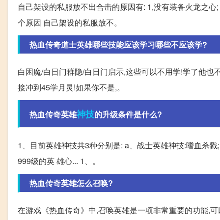
自己架设的私服放不出合击的原因有: 1,没有装备火龙之心;
个原因 自己架设的私服放不。
热血传奇道士英雄哪些技能应该学习哪些不应该学?
白困魔/白日门群隐/白日门启示,这些可以不用学!学了他也
接冲到45学月灵!如果你不是,。
神技
热血传奇英雄
的升级条件是什么?
1、目前英雄神技共3种分别是: a、战士英雄神技:嗜血杀戮; b
999级的英 雄心... 1、。
热血传奇英雄怎么召唤?
在游戏《热血传奇》中,召唤英雄是一项非常重要的功能,可