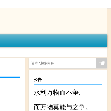
☚
公告
水利万物而不争,
而万物莫能与之争。