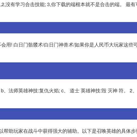
 ,2,没有学习合击技能; 3,你下载的端根本就不是合击的端。 最
不会用! 白日门骷髅术/白日门神兽术/如果你是人民币大玩家这些
、法师英雄神技:复仇火焰; c、 道士 英雄神技:毁 灭神 符。 2、
以帮助玩家在战斗中获得强大的辅助。以下是召唤英雄的具体步骤: 