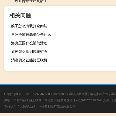
热血传奇丧尸复活了
相关问题
猴子怎么出装打全肉铠
星际争霸最高单位是什么
洛克王国什么辅助活动
原神怎么拿到琥珀矿石
消逝的光芒能跨区联机
Copyright © 2012 - 2026
QQ头像
Powered by
网站分类目录
|
精选推荐文章
|
网
声明：本站内容来自互联网，如信息有错误可发邮件到f_fb#foxmail.com说明
本站仅为个人兴趣爱好，不接盈利性广告及商业合作