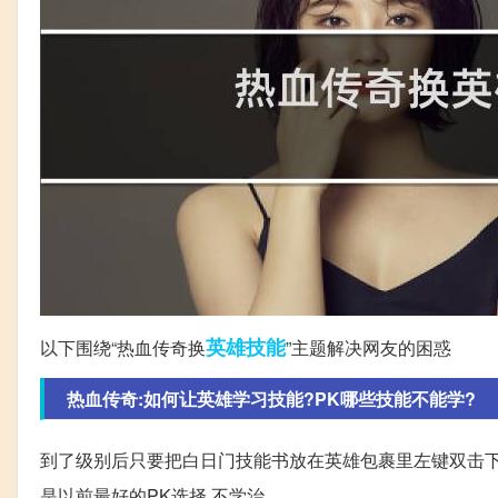
英雄
技能
以下围绕“热血传奇换
”主题解决网友的困惑
热血传奇:如何让英雄学习技能?PK哪些技能不能学?
到了级别后只要把白日门技能书放在英雄包裹里左键双击下,再点
是以前最好的PK选择.不学治。