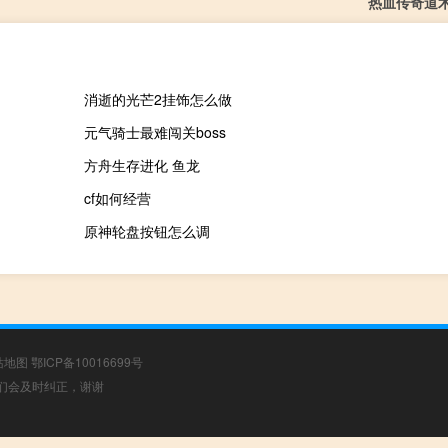
热血传奇道
消逝的光芒2挂饰怎么做
元气骑士最难闯关boss
方舟生存进化 鱼龙
cf如何经营
原神轮盘按钮怎么调
站地图
鄂ICP备10016699号
，我们会及时纠正，谢谢