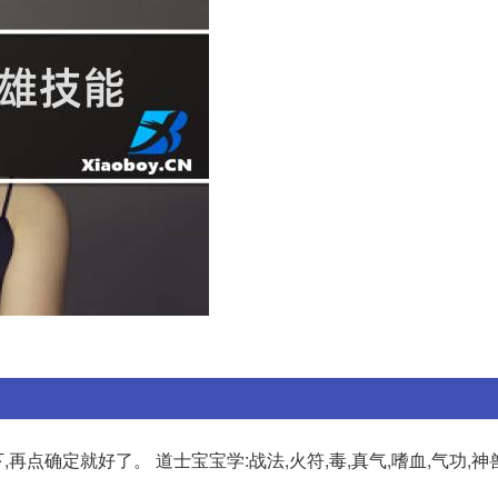
确定就好了。 道士宝宝学:战法,火符,毒,真气,嗜血,气功,神兽,