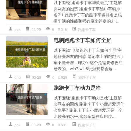
以下围绕“跑跑卡丁车哪款最贵”主题解
决网友的困惑 跑跑卡丁车酷币车辆排
名? 1 跑跑卡丁车的酷币车辆排名是根
据车辆的性能和稀有度来评定的,排...
ppk
03-29
0
316
跑跑卡丁车
电脑跑跑卡丁车如何全屏
以下围绕“电脑跑跑卡丁车如何全屏”主
题解决网友的困惑 笔记本上的跑跑卡丁
车不能全屏，咋办? 这个是需要修改注
册表的。win7,win8玩游戏都会这...
dnp
03-29
0
929
跑跑卡丁车
跑跑卡丁车动力是啥
以下围绕“跑跑卡丁车动力是啥”主题解
决网友的困惑 跑跑卡丁车小鹿超爱玩什
么水平? 跑跑卡丁车小鹿超爱玩是一个
比较高的水平,这款车型在应用过...
ppk
03-29
0
631
跑跑卡丁车