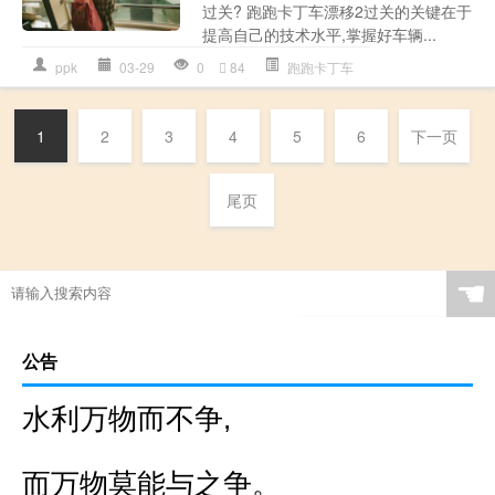
过关? 跑跑卡丁车漂移2过关的关键在于
提高自己的技术水平,掌握好车辆...
ppk
03-29
0
84
跑跑卡丁车
1
2
3
4
5
6
下一页
尾页
☚
公告
水利万物而不争,
而万物莫能与之争。