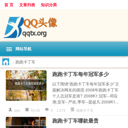
首 页
文章列表
知识分类
网站导航
>
跑跑卡丁车
跑跑卡丁车每年冠军多少
以下围绕“跑跑卡丁车每年冠军多少”主
题解决网友的困惑 2008年跑跑卡丁车
个人总冠军是谁? 2008K1:冠军--邓应
潮,亚军--严欢,季军--梁超凡 2009K1...
ppk
03-29
0
273
跑跑卡丁车
跑跑卡丁车哪款最贵