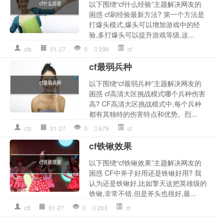
以下围绕“cf什么经验”主题解决网友的
困惑 cf刷经验最新方法? 第一个方法是
打爆头模式,爆头可以增加游戏中的经
验,多打爆头可以提升游戏等级,这...
cfs
01-27
0
296
cf
cf最弱兵种
以下围绕“cf最弱兵种”主题解决网友的
困惑 cf高清大区挑战模式哪个兵种伤害
高? CF高清大区挑战模式中,每个兵种
都有其独特的伤害特点和优势。烈...
cfz
01-27
0
679
cf
cf铁锹效果
以下围绕“cf铁锹效果”主题解决网友的
困惑 CF中斧子好用还是铁锹好用? 我
认为还是铁锹好,比如擎天这把英雄级的
铁锹,非常不错,但是斧头也很好,最...
cft
01-27
0
263
cf