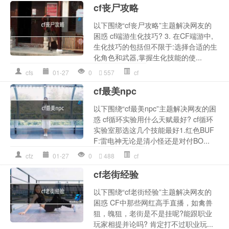
cf丧尸攻略
以下围绕“cf丧尸攻略”主题解决网友的
困惑 cf端游生化技巧? 3. 在CF端游中,
生化技巧的包括但不限于:选择合适的生
化角色和武器,掌握生化技能的使...
cfs
01-27
0
557
cf
cf最美npc
以下围绕“cf最美npc”主题解决网友的困
惑 cf循环实验用什么天赋最好? cf循环
实验室那选这几个技能最好1.红色BUF
F:雷电神无论是清小怪还是对付BO...
cfz
01-27
0
488
cf
cf老街经验
以下围绕“cf老街经验”主题解决网友的
困惑 CF中那些网红高手直播，如禽兽
狙，魄狙，老街是不是挂呢?能跟职业
玩家相提并论吗? 肯定打不过职业玩...