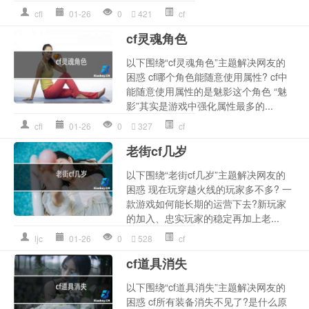
cfl
01-26
0
421
cf
cf灵魂角色
以下围绕“cf灵魂角色”主题解决网友的
困惑 cf哪个角色能随意使用属性? cf中
能随意使用属性的是魅影这个角色 “魅
影”其实是游戏中强化属性最多的...
cfl
01-26
0
327
cf
老街cf几岁
以下围绕“老街cf几岁”主题解决网友的
困惑 现在玩穿越火线的玩家多不多? 一
款游戏如何能长期的运营下去?新玩家
的加入、忠实玩家的稳定再加上老...
ljc
01-26
0
528
cf
cf道具消失
以下围绕“cf道具消失”主题解决网友的
困惑 cf所有装备消失不见了?是什么原