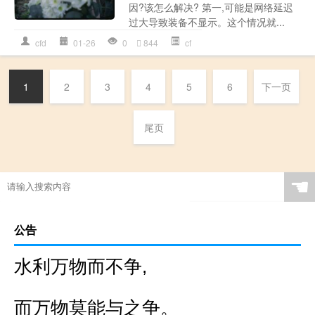
因?该怎么解决? 第一,可能是网络延迟
过大导致装备不显示。这个情况就...
cfd
01-26
0
844
cf
1
2
3
4
5
6
下一页
尾页
☚
公告
水利万物而不争,
而万物莫能与之争。