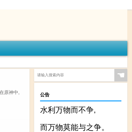
☚
在原神中,
公告
水利万物而不争,
而万物莫能与之争。