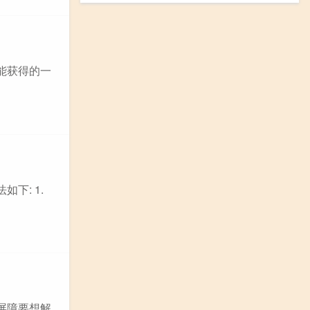
能获得的一
下: 1.
屏障要想解