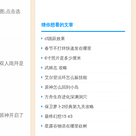
图,点击选
猜你想看的文章
cf跳跃效果
春节不打烊快递发在哪里
6寸照片是多少厘米
神双人跪拜是
武林志 攻略
艾尔登法环怎么躲技能
原神怎么回到小岛
方舟生存进化深渊洞穴
保卫萝卜2经典第九关攻略
日原神开启了
最终幻想15 e3
星露谷物语在哪里砍树