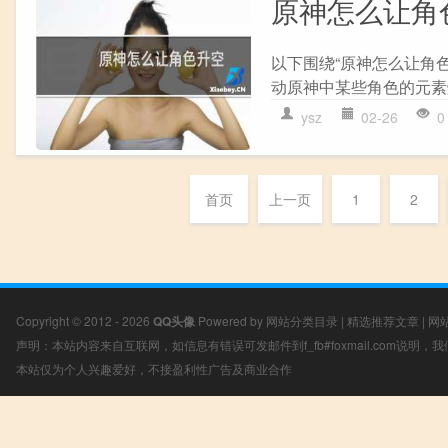
原神怎么让角
以下围绕“原神怎么让角
动原神中某些角色的元素爆
ysz
02-26
0
首页
上一页
1
2
Copyright © 2012 - 2026
QQ头像
Powered by
网站分类目录
|
精选推荐文章
|
网
声明：本站内容来自互联网，如信息有错误可发邮件到f_fb#foxmail.com说明
本站仅为个人兴趣爱好，不接盈利性广告及商业合作