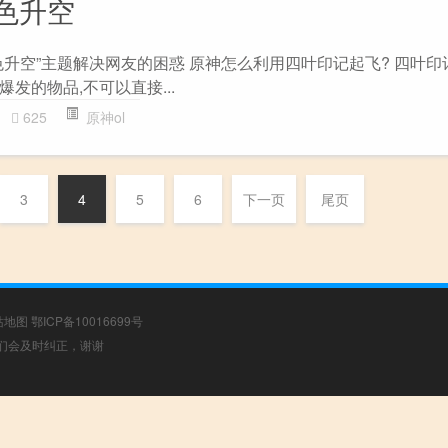
色升空
色升空”主题解决网友的困惑 原神怎么利用四叶印记起飞? 四叶印
发的物品,不可以直接...
625
原神ol
3
4
5
6
下一页
尾页
站地图
鄂ICP备10016699号
，我们会及时纠正，谢谢