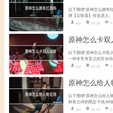
以下围绕“原神怎么拥有红
择【尘歌壶】传送进入。 2.
ysz
02-26
0
原神怎么卡双
以下围绕“原神怎么卡双人
一种非常有意义的互动动作
ysz
02-26
0
原神怎么给人
以下围绕“原神怎么给人物
杯装之诗的限定卡池,90抽
ysz
02-26
0