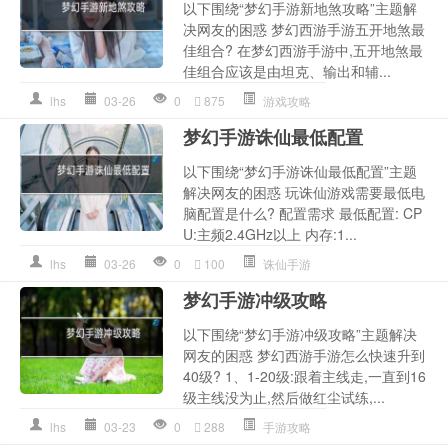
以下围绕“梦幻手游新地煞攻略”主题解
决网友的困惑 梦幻西游手游五开地煞最
佳组合? 在梦幻西游手游中,五开地煞最
佳组合应该是由坦克、输出和辅...
lhs
03-26
0
875
游戏攻略
梦幻手游诛仙最低配置
以下围绕“梦幻手游诛仙最低配置”主题
解决网友的困惑 玩诛仙游戏需要最低电
脑配置是什么? 配置需求 最低配置: CP
U:主频2.4GHz以上 内存:1...
lhs
03-26
0
100
诛仙手游
梦幻手游冲级攻略
以下围绕“梦幻手游冲级攻略”主题解决
网友的困惑 梦幻西游手游怎么快速升到
40级? 1、1-20级:跟着主线走,一直到16
级主线没为止,然后做红尘试练,...
lhs
03-23
0
288
手游攻略