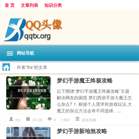
首 页
文章列表
知识分类
网站导航
>
作者“lhs”的文章
梦幻手游魔王终极攻略
以下围绕“梦幻手游魔王终极攻略”主题
解决网友的困惑 梦幻西游手游大魔王怎
么加点? 1. 根据个人需求和游戏玩法,大
魔王的加点方法会有不同选择。...
lhs
03-26
0
992
游戏攻略
梦幻手游新地煞攻略