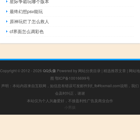
星际争霸玩哪个版本
最终幻想psv能玩
原神玩烂了怎么救人
cf界面怎么调彩色
Copyright © 2012 - 2026
QQ头像
Powered by
网站分类目录
|
精选推荐文章
|
网站地
图
鄂ICP备10016699号
声明：本站内容来自互联网，如信息有错误可发邮件到f_fb#foxmail.com说明，我们
会及时纠正，谢谢
本站仅为个人兴趣爱好，不接盈利性广告及商业合作
小男孩