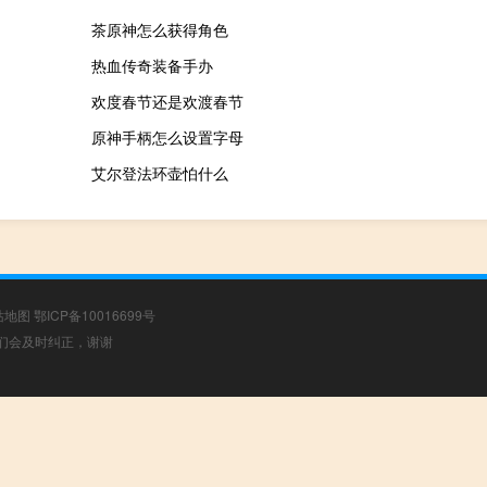
茶原神怎么获得角色
热血传奇装备手办
欢度春节还是欢渡春节
原神手柄怎么设置字母
艾尔登法环壶怕什么
站地图
鄂ICP备10016699号
，我们会及时纠正，谢谢