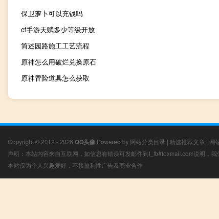
保卫萝卜可以充钱吗
cf手游天赋多少等级开放
简述园路施工工艺流程
原神怎么用破烂兑换原石
原神冒险道具怎么获取
Copyright © 2012 - 2026
QQ头像
Powered by
网站分类目录
|
精选推荐文章
|
网
声明：本站内容来自互联网，如信息有错误可发邮件到f_fb#foxmail.com说明
本站仅为个人兴趣爱好，不接盈利性广告及商业合作