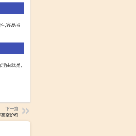
性,容易被
的理由就是,
下一篇
环高空护符