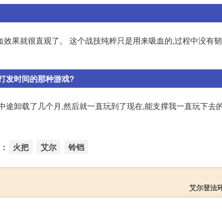
吸血效果就很直观了。 这个战技纯粹只是用来吸血的,过程中没有韧
打发时间的那种游戏?
间,中途卸载了几个月,然后就一直玩到了现在,能支撑我一直玩下去
：
火把
艾尔
铃铛
艾尔登法