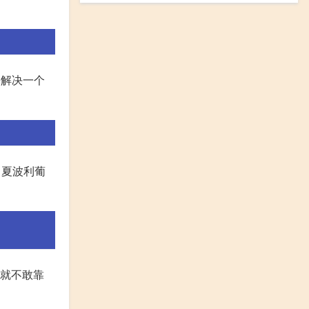
务来解决一个
、夏波利葡
兽就不敢靠