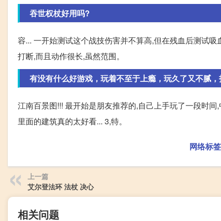
吞世权杖好用吗?
容... 一开始测试这个战技伤害并不算高,但在残血后测试
打断,而且动作很长,虽然范围。
有没有什么好游戏，玩着不至于上瘾，玩久了又不腻，
江南百景图!!! 最开始是朋友推荐的,自己上手玩了一段时
里面的建筑真的太好看... 3,特。
网络标签
上一篇
艾尔登法环 法杖 决心
相关问题