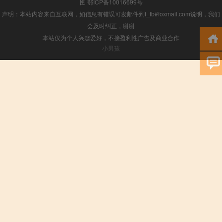
图
鄂ICP备10016699号
声明：本站内容来自互联网，如信息有错误可发邮件到f_fb#foxmail.com说明，我们
会及时纠正，谢谢
本站仅为个人兴趣爱好，不接盈利性广告及商业合作
小男孩