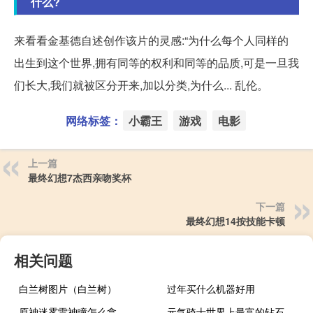
什么?
来看看金基德自述创作该片的灵感:“为什么每个人同样的
出生到这个世界,拥有同等的权利和同等的品质,可是一旦我
们长大,我们就被区分开来,加以分类,为什么... 乱伦。
网络标签：
小霸王
游戏
电影
上一篇
最终幻想7杰西亲吻奖杯
下一篇
最终幻想14按技能卡顿
相关问题
白兰树图片（白兰树）
过年买什么机器好用
原神迷雾雷神瞳怎么拿
元气骑士世界上最富的钻石