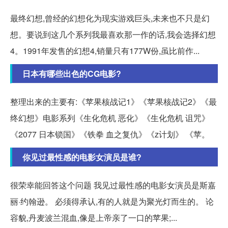
最终幻想,曾经的幻想化为现实游戏巨头,未来也不只是幻
想。要说到这几个系列我最喜欢那一作的话,我会选择幻想
4。1991年发售的幻想4,销量只有177W份,虽比前作...
日本有哪些出色的CG电影?
整理出来的主要有:《苹果核战记1》《苹果核战记2》《最
终幻想》电影系列《生化危机 恶化》《生化危机 诅咒》
《2077 日本锁国》《铁拳 血之复仇》《z计划》 《苹。
你见过最性感的电影女演员是谁?
很荣幸能回答这个问题 我见过最性感的电影女演员是斯嘉
丽·约翰逊。 必须得承认,有的人就是为聚光灯而生的。 论
容貌,丹麦波兰混血,像是上帝亲了一口的苹果;...