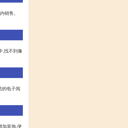
围内销售。
中,找不到像
洁的电子阅
稍加装饰,便