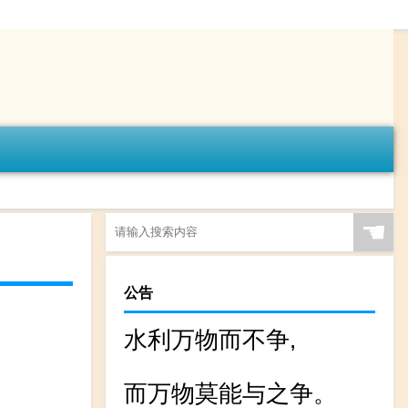
☚
公告
水利万物而不争,
而万物莫能与之争。