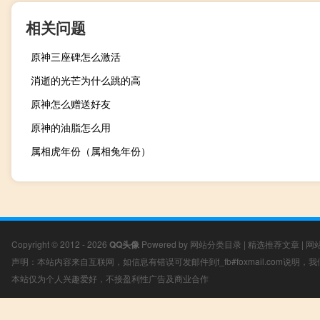
相关问题
原神三座碑怎么激活
消逝的光芒为什么跳的高
原神怎么赠送好友
原神的油脂怎么用
属相虎年份（属相兔年份）
Copyright © 2012 - 2026
QQ头像
Powered by
网站分类目录
|
精选推荐文章
|
网
声明：本站内容来自互联网，如信息有错误可发邮件到f_fb#foxmail.com说明
本站仅为个人兴趣爱好，不接盈利性广告及商业合作