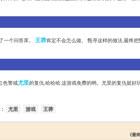
王莽
捅了一个问答库。
肯定不会怎么做。 甄寻这样的做法,最终把
尤里
红色警戒
的复仇,哈哈哈,这游戏免费的哟。尤里的复仇挺好玩
：
尤里
游戏
王莽
《最终