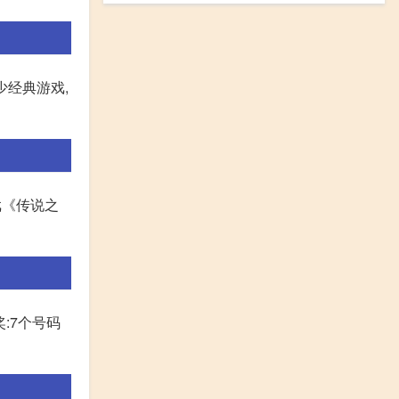
少经典游戏,
戏《传说之
:7个号码