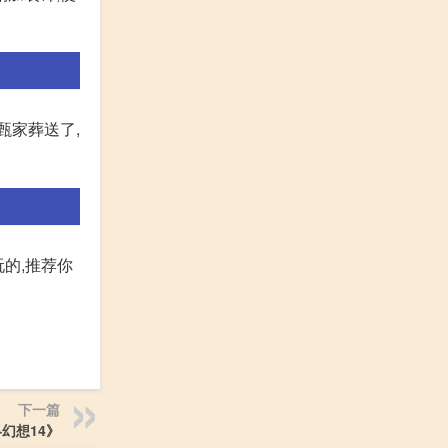
甄家葬送了,
的,推荐你
下一篇
幻想14》