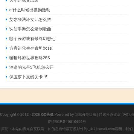
cf什么时候出换购活动
艾尔登法环女儿怎么救
诛仙手游怎么录制歌曲
哪个云游戏有最终幻想七
方舟进化生存泰坦boss
暖暖环游世界攻略256
消逝的光芒3飞机怎么开
保卫萝卜支线关卡15
Copyright © 2012 - 2026
QQ头像
Powered by
网站分类目录
|
精选推荐文章
|
网站地
图
鄂ICP备10016699号
声明：本站内容来自互联网，如信息有错误可发邮件到f_fb#foxmail.com说明，我们