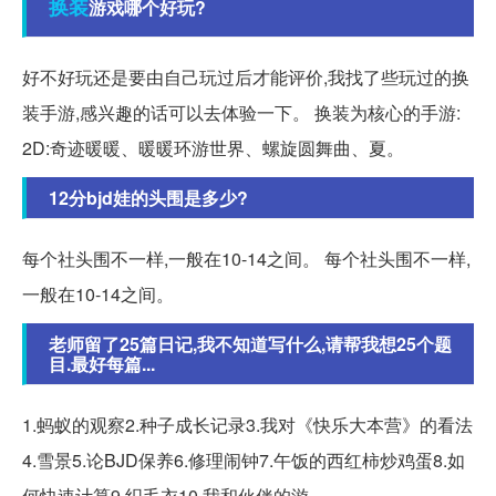
换装
游戏哪个好玩?
好不好玩还是要由自己玩过后才能评价,我找了些玩过的换
装手游,感兴趣的话可以去体验一下。 换装为核心的手游:
2D:奇迹暖暖、暖暖环游世界、螺旋圆舞曲、夏。
12分bjd娃的头围是多少?
每个社头围不一样,一般在10-14之间。 每个社头围不一样,
一般在10-14之间。
老师留了25篇日记,我不知道写什么,请帮我想25个题
目.最好每篇...
1.蚂蚁的观察2.种子成长记录3.我对《快乐大本营》的看法
4.雪景5.论BJD保养6.修理闹钟7.午饭的西红柿炒鸡蛋8.如
何快速计算9.织毛衣10.我和伙伴的游。