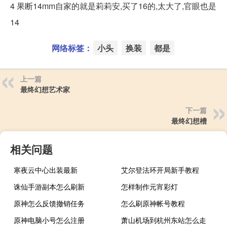
4 果断14mm自家的就是莉莉安,买了16的,太大了,官眼也是
14
网络标签：
小头
换装
都是
上一篇
最终幻想艺术家
下一篇
最终幻想槽
相关问题
寒夜云中心出装最新
艾尔登法环开局新手教程
诛仙手游副本怎么刷新
怎样制作元宵彩灯
原神怎么反馈撤销任务
怎么刷原神帐号教程
原神电脑小号怎么注册
萧山机场到杭州东站怎么走