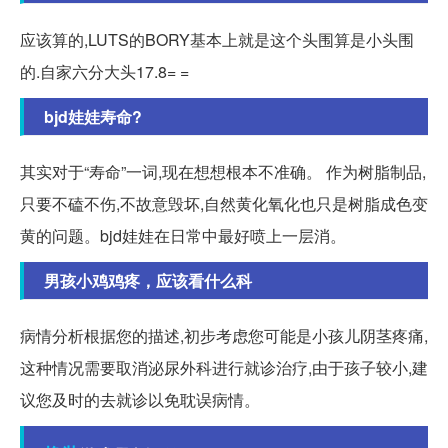
应该算的,LUTS的BORY基本上就是这个头围算是小头围
的.自家六分大头17.8= =
bjd娃娃寿命?
其实对于“寿命”一词,现在想想根本不准确。 作为树脂制品,
只要不磕不伤,不故意毁坏,自然黄化氧化也只是树脂成色变
黄的问题。bjd娃娃在日常中最好喷上一层消。
男孩小鸡鸡疼，应该看什么科
病情分析根据您的描述,初步考虑您可能是小孩儿阴茎疼痛,
这种情况需要取消泌尿外科进行就诊治疗,由于孩子较小,建
议您及时的去就诊以免耽误病情。