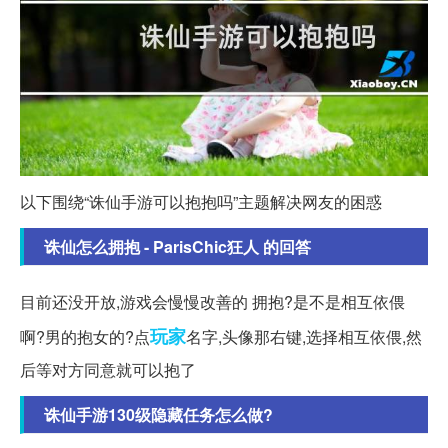
以下围绕“诛仙手游可以抱抱吗”主题解决网友的困惑
诛仙怎么拥抱 - ParisChic狂人 的回答
目前还没开放,游戏会慢慢改善的 拥抱?是不是相互依偎
玩家
啊?男的抱女的?点
名字,头像那右键,选择相互依偎,然
后等对方同意就可以抱了
诛仙手游130级隐藏任务怎么做?