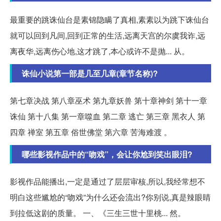
最重要的跳诛仙台是素锦隐瞒了真相,素素以为跳下诛仙台
就可以回到凡间,回到正常的生活,远离天宫的尔虞我诈,远
离夜华,远离伤心地,这才跳了,本心或许不是抛... 从。
诛仙小说第一部是几至几章(章节名称)?
第七章决战 第八章巫术 第九章妖兽 第十章神剑 第十一章
诛仙 第十八集 第一章噬血 第二章 逃亡 第三章 黑衣人 第
四章 禅室 第五章 俗世佛堂 第六章 苦海难渡 。
哪些影视作品中的“吻戏”，会让你尬到笑出眼泪?
影视作品能播出,一定是通过了层层审核,所以,我经常想不
明白这些尴尬的“吻戏”为什么还会流出?你别说,真是辣眼睛
到拉低这剧的质量。 一、《三生三世十里桃... 然。