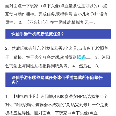
面对面点一下玩家→点下头像(点血量条也是可以的)→点
互动→动作拥抱。完成任务,获得称号,白小凡夸你帅,没有
属性。 2。【不忘初心】在世界喊话,情撼九天,一。
诛仙手游千机阁新隐藏任务?
2、然后玩家去前几个找猫球,买3个道具,点击狗丁,按照鱼
纸条
干、猫棒、饼干这个顺序对话,然后得到
二。 3、河阳
乞丐边上与同性别抱抱得到纸条四。 4、然后在... 3。
诛仙手游有哪些隐藏任务诛仙手游隐藏所有隐藏任
务?
1、【帅气白小凡】河阳城,49.80赛潘安NPC,选择第二个
对话“睁眼说瞎话炼器会不成功的”,对话完到最后一个是要
拥抱五位异性。面对面点一下玩家→点下头像(点血。