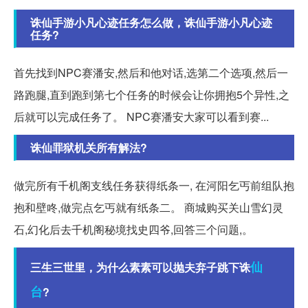
诛仙手游小凡心迹任务怎么做，诛仙手游小凡心迹
任务?
首先找到NPC赛潘安,然后和他对话,选第二个选项,然后一
路跑腿,直到跑到第七个任务的时候会让你拥抱5个异性,之
后就可以完成任务了。 NPC赛潘安大家可以看到赛...
诛仙罪狱机关所有解法?
做完所有千机阁支线任务获得纸条一, 在河阳乞丐前组队抱
抱和壁咚,做完点乞丐就有纸条二。 商城购买关山雪幻灵
石,幻化后去千机阁秘境找史四爷,回答三个问题,。
仙
三生三世里，为什么素素可以抛夫弃子跳下诛
台
?