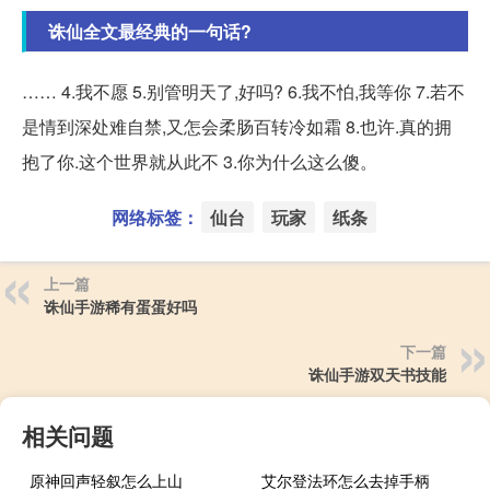
诛仙全文最经典的一句话?
…… 4.我不愿 5.别管明天了,好吗? 6.我不怕,我等你 7.若不
是情到深处难自禁,又怎会柔肠百转冷如霜 8.也许.真的拥
抱了你.这个世界就从此不 3.你为什么这么傻。
网络标签：
仙台
玩家
纸条
上一篇
诛仙手游稀有蛋蛋好吗
下一篇
诛仙手游双天书技能
相关问题
原神回声轻叙怎么上山
艾尔登法环怎么去掉手柄