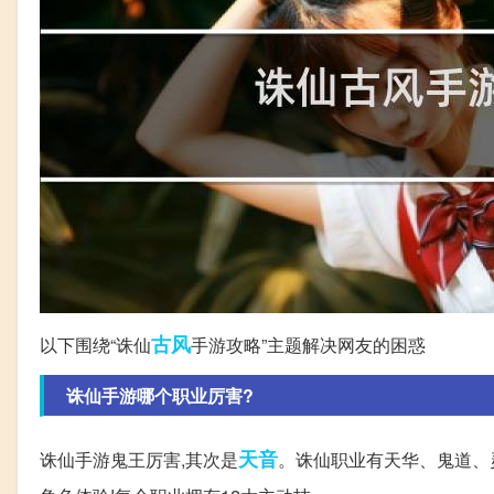
古风
以下围绕“诛仙
手游攻略”主题解决网友的困惑
诛仙手游哪个职业厉害?
天音
诛仙手游鬼王厉害,其次是
。诛仙职业有天华、鬼道、