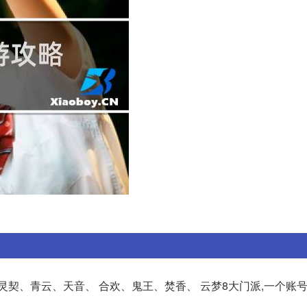
灵契、青云、天音、 合欢、鬼王、焚香、 云梦8大门派,一个账