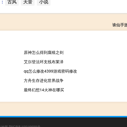
：
古风
天音
小说
诛仙手
原神怎么得到腐殖之剑
艾尔登法环支线布莱泽
qq怎么修改4399游戏密码修改
方舟生存进化世界战争
最终幻想14火神在哪买
站地图
鄂ICP备10016699号