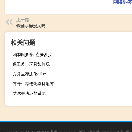
网络标签
上一篇
诛仙手游没人吗
相关问题
cf体验服送cf点券多少
保卫萝卜玩具如何玩
方舟生存进化oline
方舟生存进化染料配方
艾尔登法环梦系统
Copyright © 2012 - 2026
QQ头像
Powered by
网站分类目录
|
精选推荐文章
|
网