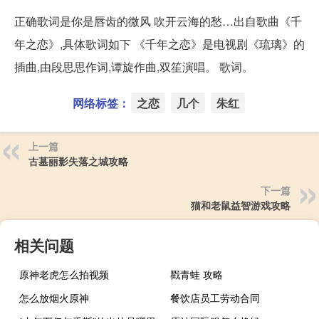
正确歌词是你是唇齿的微风 吹开云海的愁…出自歌曲《千
年之恋》,具体歌词如下 《千年之恋》是电视剧《琉璃》的
插曲,由段思思作词,谭旋作曲,双笙演唱。 歌词。
网络标签：
之恋
几个
朱红
上一篇
古墓丽影失落之城攻略
下一篇
猫和老鼠益智游戏攻略
相关问题
原神老虎怎么拍视频
戳青蛙 攻略
怎么放烟火原神
餐饮店员工劳动合同