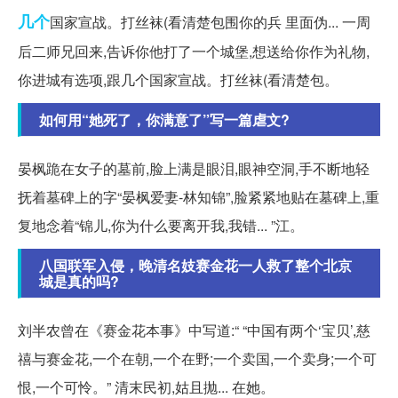
几个
国家宣战。打丝袜(看清楚包围你的兵 里面伪... 一周
后二师兄回来,告诉你他打了一个城堡,想送给你作为礼物,
你进城有选项,跟几个国家宣战。打丝袜(看清楚包。
如何用“她死了，你满意了”写一篇虐文?
晏枫跪在女子的墓前,脸上满是眼泪,眼神空洞,手不断地轻
抚着墓碑上的字“晏枫爱妻-林知锦”,脸紧紧地贴在墓碑上,重
复地念着“锦儿,你为什么要离开我,我错... ”江。
八国联军入侵，晚清名妓赛金花一人救了整个北京
城是真的吗?
刘半农曾在《赛金花本事》中写道:“ “中国有两个‘宝贝’,慈
禧与赛金花,一个在朝,一个在野;一个卖国,一个卖身;一个可
恨,一个可怜。” 清末民初,姑且抛... 在她。