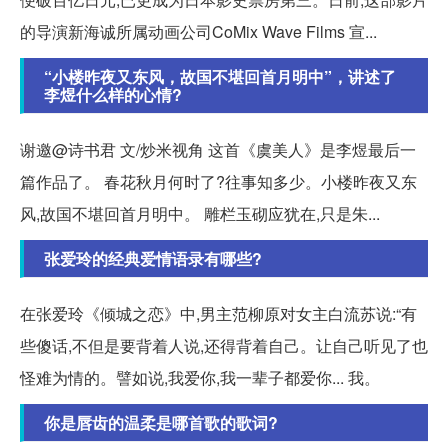
的导演新海诚所属动画公司CoMix Wave Films 宣...
“小楼昨夜又东风，故国不堪回首月明中”，讲述了
李煜什么样的心情?
谢邀@诗书君 文/炒米视角 这首《虞美人》是李煜最后一
篇作品了。 春花秋月何时了?往事知多少。小楼昨夜又东
风,故国不堪回首月明中。 雕栏玉砌应犹在,只是朱...
张爱玲的经典爱情语录有哪些?
在张爱玲《倾城之恋》中,男主范柳原对女主白流苏说:“有
些傻话,不但是要背着人说,还得背着自己。让自己听见了也
怪难为情的。譬如说,我爱你,我一辈子都爱你... 我。
你是唇齿的温柔是哪首歌的歌词?