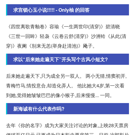
求宫锁心玉小说!!!!! - Only柚 的回答
《四世离歌青釉卷》容瑜《一生两世印(清穿)》碧清晓
《三世一回眸》轻袅《云卷云舒(清穿)》沙洲铃《从此(清
穿)》夜阑《别来无恙(举身赴清池)》飏子。
求以“后来她走遍天下”开头写个古风小短文?
后来她走遍天下,只为成全另一双人。 两小无猜,情窦初开,
青梅竹马,情投意合,却造化弄人。 他比她大4岁,第一次看
到她,觉得她皱皱巴巴的像小猴子,后来慢慢... 一同。
新海诚有什么代表作吗?
去年《你的名字》成为大家关注讨论的对象,上映28天票房
便破百亿日元,已更成为日本影史票房第三。日前,这部影片