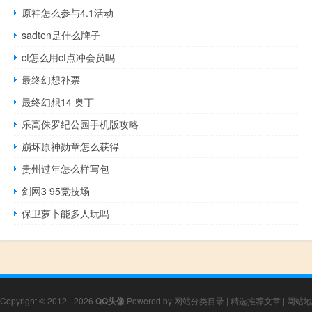
原神怎么参与4.1活动
sadten是什么牌子
cf怎么用cf点冲会员吗
最终幻想补票
最终幻想14 奥丁
乐高侏罗纪公园手机版攻略
崩坏原神勋章怎么获得
贵州过年怎么样写包
剑网3 95竞技场
保卫萝卜能多人玩吗
Copyright © 2012 - 2026
QQ头像
Powered by
网站分类目录
|
精选推荐文章
|
网站地