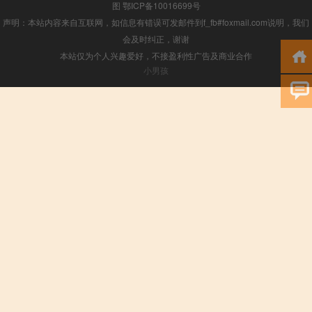
图
鄂ICP备10016699号
声明：本站内容来自互联网，如信息有错误可发邮件到f_fb#foxmail.com说明，我们
会及时纠正，谢谢
本站仅为个人兴趣爱好，不接盈利性广告及商业合作
小男孩