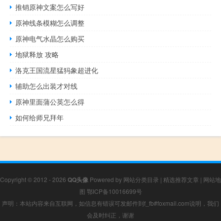
推销原神文案怎么写好
原神线条模糊怎么调整
原神电气水晶怎么购买
地狱释放 攻略
洛克王国流星猛犸象超进化
辅助怎么出装才对线
原神里面蒲公英怎么得
如何给师兄拜年
Copyright © 2012 - 2026
QQ头像
Powered by
网站分类目录
|
精选推荐文章
|
网站地
图
鄂ICP备10016699号
声明：本站内容来自互联网，如信息有错误可发邮件到f_fb#foxmail.com说明，我们
会及时纠正，谢谢