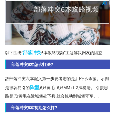
部落
冲突
以下围绕“
6本攻略视频”主题解决网友的困惑
部落冲突6本怎么打法?
故部落冲突六本配兵第一步要考虑的是,用什么杀援。示例
阵型
是很容易引的
,6只黄毛+6只MM+1-2法稳清。 引援思
路是,取黄毛在近城堡处下兵,就会惊动到城堡守军。。
部落冲突6本初期怎么打?