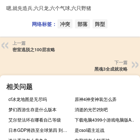
嗯,就先造兵,六只龙,六个气球,六只野猪
网络标签：
冲突
部落
阵型
上一篇
密室逃脱之100层攻略
下一篇
黑魂3全成就攻略
相关问题
cf冰龙地图是无尽吗
原神4神变神装怎么弄
梦幻西游生存是什么版本
消逝的光芒2快吧
艾尔登法环在哪看自己等级
下载电脑4399小游戏电脑版App
日本GDP将跌至全球第四 到底什么情况呢
是csol霸主近战