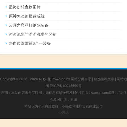
最终幻想食物图片
原神怎么追极致成就
云顶之弈霓虹纳尔装备
涛涛流水与滔滔流水的区别
热血传奇雷霆3合一装备
Copyright © 2012 - 2026
QQ头像
Powered by
网站分类目录
|
精选推荐文章
|
网站地
图
鄂ICP备10016699号
声明：本站内容来自互联网，如信息有错误可发邮件到f_fb#foxmail.com说明，我们
会及时纠正，谢谢
本站仅为个人兴趣爱好，不接盈利性广告及商业合作
小男孩