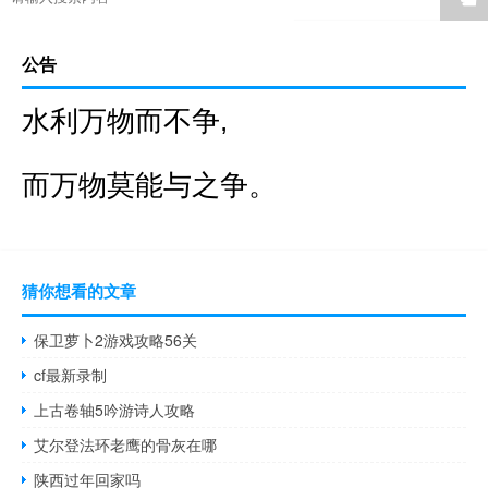
公告
水利万物而不争,
而万物莫能与之争。
猜你想看的文章
保卫萝卜2游戏攻略56关
cf最新录制
上古卷轴5吟游诗人攻略
艾尔登法环老鹰的骨灰在哪
陕西过年回家吗