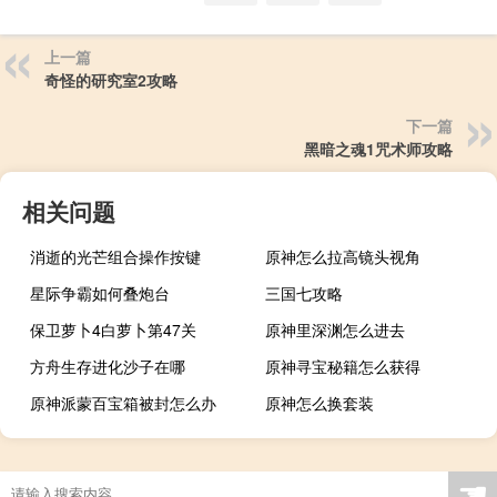
上一篇
奇怪的研究室2攻略
下一篇
黑暗之魂1咒术师攻略
相关问题
消逝的光芒组合操作按键
原神怎么拉高镜头视角
星际争霸如何叠炮台
三国七攻略
保卫萝卜4白萝卜第47关
原神里深渊怎么进去
方舟生存进化沙子在哪
原神寻宝秘籍怎么获得
原神派蒙百宝箱被封怎么办
原神怎么换套装
☚