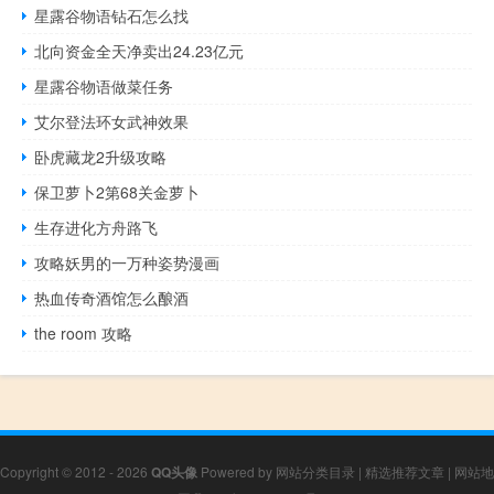
星露谷物语钻石怎么找
北向资金全天净卖出24.23亿元
星露谷物语做菜任务
艾尔登法环女武神效果
卧虎藏龙2升级攻略
保卫萝卜2第68关金萝卜
生存进化方舟路飞
攻略妖男的一万种姿势漫画
热血传奇酒馆怎么酿酒
the room 攻略
Copyright © 2012 - 2026
QQ头像
Powered by
网站分类目录
|
精选推荐文章
|
网站地