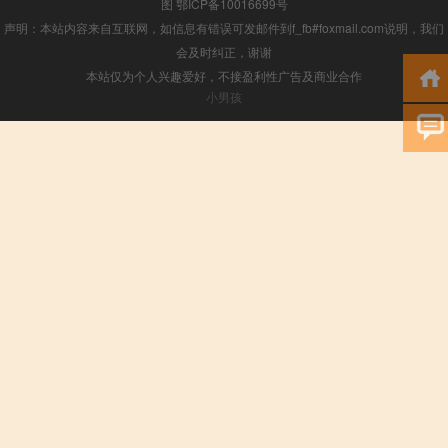
图
鄂ICP备10016699号
声明：本站内容来自互联网，如信息有错误可发邮件到f_fb#foxmail.com说明，我们
会及时纠正，谢谢
本站仅为个人兴趣爱好，不接盈利性广告及商业合作
小男孩