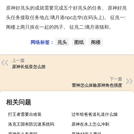
原神好兆头的成就需要完成五个好兆头的任务。 原神好兆
头任务接取任务地点:璃月港npc志华(在码头上)。 征兆一:
阁楼上两只挨在一起的鸽子。 征兆二:璃月港猫和。
网络标签：
兆头
图纸
阁楼
上一篇
原神长低音怎么按
下一篇
雷神怎么体验原神角色强度
相关问题
打王者需要出啥装
过年给爸爸送礼送什么烟
洛克王国有防沉迷系统吗
原神在水上怎么冲刺
原神怎么有房间
原神43怎么度过