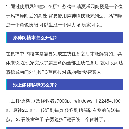
1. 通过使用风神瞳2. 在原神游戏中,清夏乐园阁楼是一个位
于风神瞳附近的高处,需要使用风神瞳技能来到达。风神瞳
是一个角色技能,可以生成一个风力场,玩家可以。
原神阁楼本怎么开启?
在原神中,阁楼本是需要完成主线任务之后才能解锁的。具
体来说,在玩家完成了第三章的全部主线任务后,就可以到达
蒙德城南门外与NPC芭芭拉对话,接取“秘密客人。
沙上阁楼秘境怎么开?
1. 工具/原料:联想拯救者y7000p、windows11 22454.100
0、原神2.3.0 1、传送到锚点 传送到踏鞴砂右侧的传送锚
点。 2. 召唤雷种子 在旁边按F键召唤一个雷种子。。