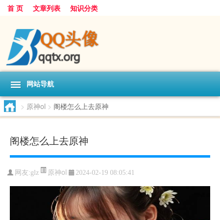
首 页
文章列表
知识分类
网站导航
>
原神ol
>
阁楼怎么上去原神
阁楼怎么上去原神
原神ol
网友:
glz
2024-02-19 08:05:41