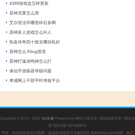
4399游戏盒怎样更新
原神克莱怎么用
艾尔登法环哪里碎石多啊
原神多人游戏怎么叫人
热血传奇四十级去哪挂机好
原神怎么卡bug雷音
原神打漩涡鸣神怎么打
诛仙手游炼器等级问题
孝感网上干部平时考核平台
Copyright © 2012 - 2026
QQ头像
Powered by
网站分类目录
|
精选推荐文章
|
网站地
图
鄂ICP备10016699号
声明：本站内容来自互联网，如信息有错误可发邮件到f_fb#foxmail.com说明，我们