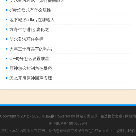
cf赤焰盘龙有什么属性
地下城堡cdkey在哪输入
方舟生存进化 腐化龙
艾尔登法环任务栏
大年三十有卖车的吗吗
CF句号怎么设置准星
原神怎么控制角色攀爬
怎么开启原神回声海螺
Copyright © 2012 - 2026
QQ头像
Powered by
网站分类目录
|
精选推荐文章
|
网站地
图
鄂ICP备10016699号
声明：本站内容来自互联网，如信息有错误可发邮件到f_fb#foxmail.com说明，我们