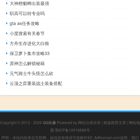
大神榜貂蝉出装最强
职高可以转专业吗
gta as任务攻略
小度搜索有关春节
方舟生存进化大白狼
保卫萝卜集市攻略33
原神怎么解锁秘籍
元气骑士牛头怪怎么砍
云顶之弈重装战士装备搭配
Copyright © 2012 - 2026
QQ头像
Powered by
网站分类目录
|
精选推荐文章
|
网站地
图
鄂ICP备10016699号
声明：本站内容来自互联网，如信息有错误可发邮件到f_fb#foxmail.com说明，我们