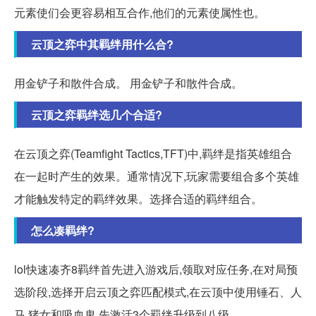
元素使们会更容易相互合作,他们的元素使属性也。
云顶之弈中其羁绊用什么合?
用金铲子和散件合成。 用金铲子和散件合成。
云顶之弈羁绊选几个合适?
在云顶之弈(Teamfight Tactics,TFT)中,羁绊是指英雄组合
在一起时产生的效果。通常情况下,玩家需要组合多个英雄
才能触发特定的羁绊效果。选择合适的羁绊组合。
怎么凑羁绊?
lol快速凑齐8羁绊首先进入游戏后,领取对应任务,在对局预
选阶段,选择开启云顶之弈匹配模式,在云顶中使用锤石、人
马,猪女和吸血鬼,先激活3个羁绊升级到八级...