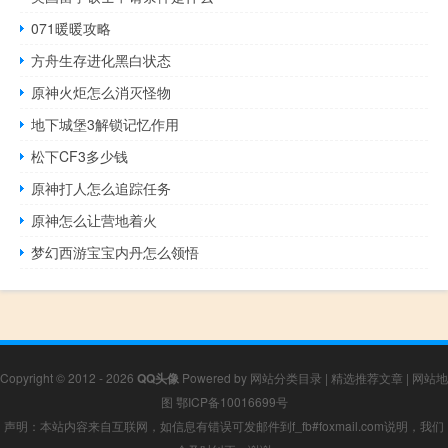
071暖暖攻略
方舟生存进化黑白状态
原神火炬怎么消灭怪物
地下城堡3解锁记忆作用
松下CF3多少钱
原神打人怎么追踪任务
原神怎么让营地着火
梦幻西游宝宝内丹怎么领悟
Copyright © 2012 - 2026
QQ头像
Powered by
网站分类目录
|
精选推荐文章
|
网站地
图
鄂ICP备10016699号
声明：本站内容来自互联网，如信息有错误可发邮件到f_fb#foxmail.com说明，我们