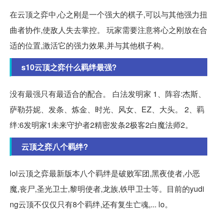
在云顶之弈中,心之刚是一个强大的棋子,可以与其他强力扭
曲者协作,使敌人失去掌控。 玩家需要注意将心之刚放在合
适的位置,激活它的强力效果,并与其他棋子构。
s10云顶之弈什么羁绊最强?
没有最强只有最适合的配合。 白法发明家 1、阵容:杰斯、
萨勒芬妮、发条、炼金、时光、风女、EZ、大头。 2、羁
绊:6发明家1未来守护者2精密发条2极客2白魔法师2。
云顶之弈八个羁绊?
lol云顶之弈最新版本八个羁绊是破败军团,黑夜使者,小恶
魔,丧尸,圣光卫士,黎明使者,龙族,铁甲卫士等。目前的yudi
ng云顶不仅仅只有8个羁绊,还有复生亡魂,... lo。