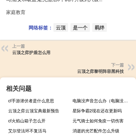
家庭教育
网络标签：
云顶
是一个
羁绊
上一篇
云顶之弈护盾怎么用
下一篇
云顶之弈黎明阵容黑科技
相关问题
cf手游潜伏者是什么意思
电脑没声音怎么办（电脑没声音怎么办）
云顶之弈云顶宝典最新预告
星际争霸2现在还在更新吗
cf火焰山箱子怎么开
元气骑士如何免疫一切伤害
艾尔登法环不复活马
消逝的光芒配件怎么升级