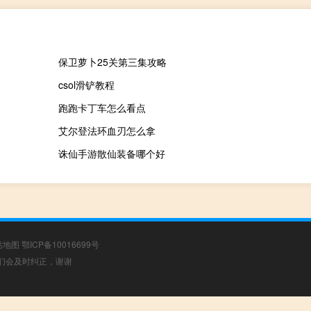
保卫萝卜25关第三集攻略
csol滑铲教程
跑跑卡丁车怎么看点
艾尔登法环血刃怎么拿
诛仙手游散仙装备哪个好
站地图
鄂ICP备10016699号
，我们会及时纠正，谢谢