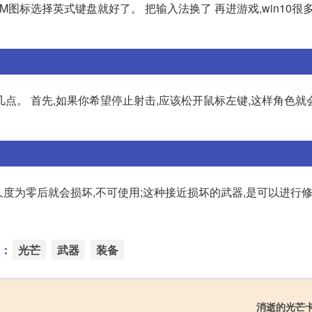
击M图标选择英式键盘就好了。 把输入法换了 再进游戏,win10很
点。 首先,如果你希望停止射击,应该松开鼠标左键,这样角色就
久度为零后就会损坏,不可使用;这种接近损坏的武器,是可以进行修
：
光芒
武器
装备
消逝的光芒