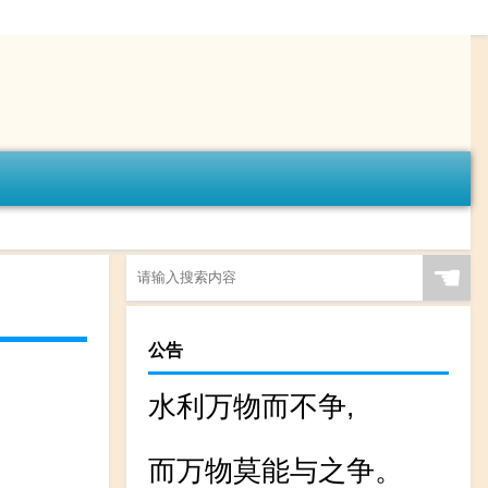
☚
公告
水利万物而不争,
而万物莫能与之争。