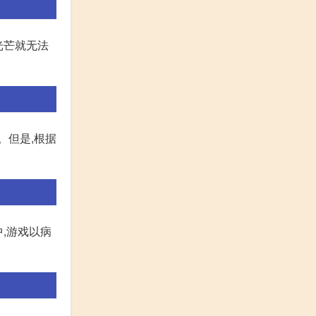
光芒就无法
。但是,根据
,游戏以病