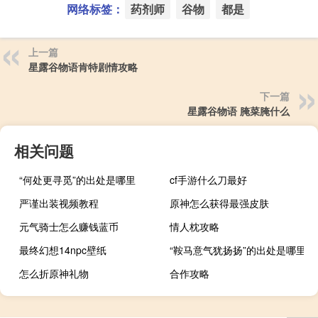
网络标签：
药剂师
谷物
都是
上一篇
星露谷物语肯特剧情攻略
下一篇
星露谷物语 腌菜腌什么
相关问题
“何处更寻觅”的出处是哪里
cf手游什么刀最好
严谨出装视频教程
原神怎么获得最强皮肤
元气骑士怎么赚钱蓝币
情人枕攻略
最终幻想14npc壁纸
“鞍马意气犹扬扬”的出处是哪里
怎么折原神礼物
合作攻略