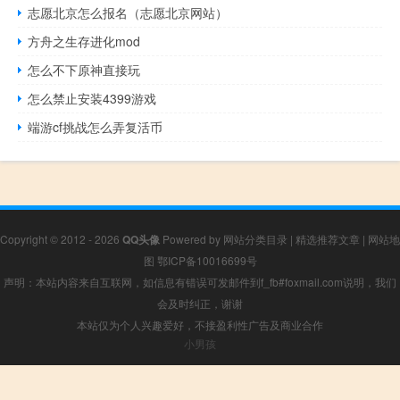
志愿北京怎么报名（志愿北京网站）
方舟之生存进化mod
怎么不下原神直接玩
怎么禁止安装4399游戏
端游cf挑战怎么弄复活币
Copyright © 2012 - 2026
QQ头像
Powered by
网站分类目录
|
精选推荐文章
|
网站地
图
鄂ICP备10016699号
声明：本站内容来自互联网，如信息有错误可发邮件到f_fb#foxmail.com说明，我们
会及时纠正，谢谢
本站仅为个人兴趣爱好，不接盈利性广告及商业合作
小男孩