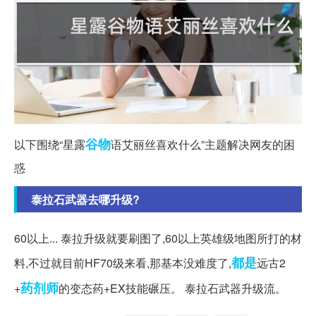
谷物
以下围绕“星露
语艾丽丝喜欢什么”主题解决网友的困
惑
泰拉石武器去哪升级?
60以上... 泰拉升级就要刷图了,60以上英雄级地图所打的材
都是
料,不过就目前HF70级来看,那基本没难度了,
远古2
药剂师
+
的变态药+EX技能碾压。 泰拉石武器升级流。