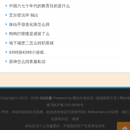
中国六七十年代的教育目的是什么
艾尔登法环 独占
诛仙手游造化珠怎么得
狗狗打喷嚏是感冒了么
地下城堡二怎么转职英雄
4399游4399小游戏
原神怎么找客服私信
Copyright © 2012 - 2026
QQ头像
Powered by
网站分类目录
|
精选推荐文章
|
网站地
图
鄂ICP备10016699号
声明：本站内容来自互联网，如信息有错误可发邮件到f_fb#foxmail.com说明，我们
会及时纠正，谢谢
本站仅为个人兴趣爱好，不接盈利性广告及商业合作