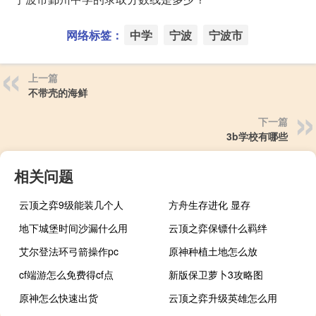
网络标签：
中学
宁波
宁波市
上一篇
不带壳的海鲜
下一篇
3b学校有哪些
相关问题
云顶之弈9级能装几个人
方舟生存进化 显存
地下城堡时间沙漏什么用
云顶之弈保镖什么羁绊
艾尔登法环弓箭操作pc
原神种植土地怎么放
cf端游怎么免费得cf点
新版保卫萝卜3攻略图
原神怎么快速出货
云顶之弈升级英雄怎么用