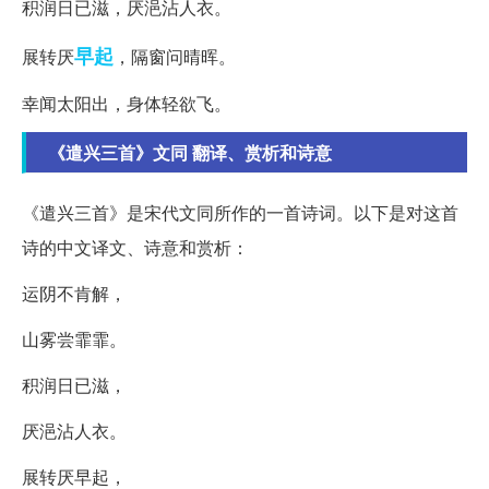
积润日已滋，厌浥沾人衣。
早起
展转厌
，隔窗问晴晖。
幸闻太阳出，身体轻欲飞。
《遣兴三首》文同 翻译、赏析和诗意
《遣兴三首》是宋代文同所作的一首诗词。以下是对这首
诗的中文译文、诗意和赏析：
运阴不肯解，
山雾尝霏霏。
积润日已滋，
厌浥沾人衣。
展转厌早起，