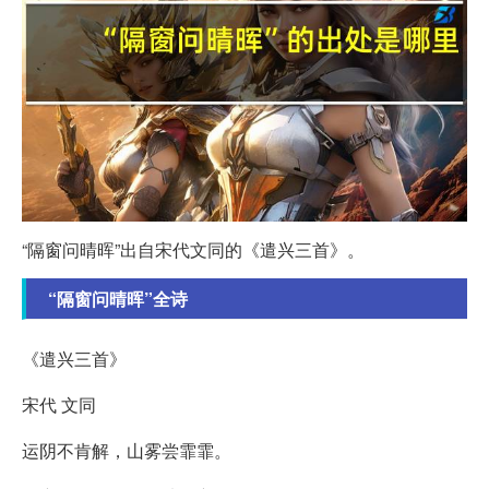
“隔窗问晴晖”出自宋代文同的《遣兴三首》。
“隔窗问晴晖”全诗
《遣兴三首》
宋代 文同
运阴不肯解，山雾尝霏霏。