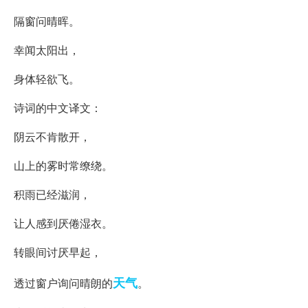
隔窗问晴晖。
幸闻太阳出，
身体轻欲飞。
诗词的中文译文：
阴云不肯散开，
山上的雾时常缭绕。
积雨已经滋润，
让人感到厌倦湿衣。
转眼间讨厌早起，
天气
透过窗户询问晴朗的
。