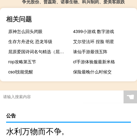
争光股份、普蕊斯、诺泰生物、科兴制药、爱美客跟跌
相关问题
原神怎么回头闭眼
4399小游戏 数字游戏
生存方舟进化 恐龙等级
艾尔登法环 捏脸 明星
屈原爱国诗词名句精选（屈原爱国诗词）
诛仙手游最强五阵
rop攻略第五节
cf手游体验服最新米格
csol技能觉醒
保险最晚什么时候交
☚
公告
水利万物而不争,