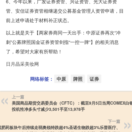
6、今年以来，广发证券资管、兴证资管、光大证券资
管、安信证券资管相继递交公募基金管理人资管申请，目
前上述申请处于材料补正状态。
以上就是关于【两家券商同一天出手：中原证券再次“冲
刺”公募牌照国金证券资管剑指“一控一牌”】的相关消息
了，希望对大家有所帮助！
日月晶采美妆网
网络标签：
中原
牌照
证券
上一篇
美国商品期货交易委员会（CFTC）：截至9月5日当周COMEX白
投机性净多头寸减少3,501手至13,978手
下一篇
减肥药板块午后持续走弱奥锐特跌超4%圣诺生物跌超3%乐普医疗、