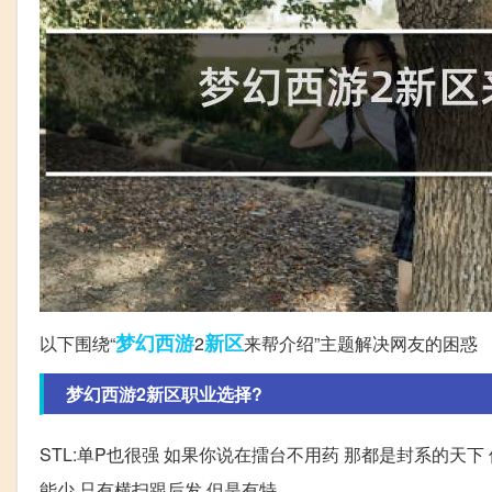
梦幻西游
新区
以下围绕“
2
来帮介绍”主题解决网友的困惑
梦幻西游2新区职业选择?
STL:单P也很强 如果你说在擂台不用药 那都是封系的天下 
能少 只有横扫跟后发 但是有特。