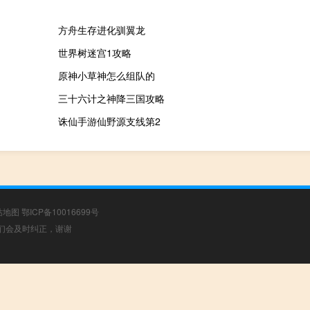
方舟生存进化驯翼龙
世界树迷宫1攻略
原神小草神怎么组队的
三十六计之神降三国攻略
诛仙手游仙野源支线第2
站地图
鄂ICP备10016699号
，我们会及时纠正，谢谢