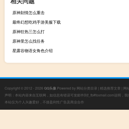
相关问题
原神刻情怎么重击
最终幻想吃鸡手游美服下载
原神狂热三怎么打
原神里怎么找任务
星露谷物语女角色介绍
Copyright © 2012 - 2026
QQ头像
Powered by
网站分类目录
|
精选推荐文章
|
网
声明：本站内容来自互联网，如信息有错误可发邮件到f_fb#foxmail.com说明
本站仅为个人兴趣爱好，不接盈利性广告及商业合作