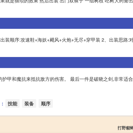
效果就是猥琐的效果 然后出装 出门双袜子 一组树枝 吃树大药膏出
、出装顺序:攻速鞋+海妖+飓风+火炮+无尽+穿甲装 2、出装思路:
护甲和魔抗来抵抗敌方的伤害。 最后一件是破晓之剑,非常适合
：
技能
装备
顺序
打野貂