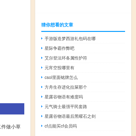
猜你想看的文章
手游版造梦西游礼包码在哪
星际争霸作弊吧
艾尔登法环各属性护符
元宵空投哪里有
csol里面铭牌怎么
方舟生存进化拉屎那个
星露谷物语有难度吗
元气骑士最强平民套路
星露谷物语最后黑曜石之剑
cf点能买cf会员吗
二件做小草