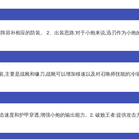
根据阵容补相应的防装。 2、出装思路:对于小炮来说,迅刃作为小炮
出装,主要是战靴和镰刀,战靴可以增加移速以及对召唤师技能的冷缩
攻击速度和护甲穿透,增强小炮的输出能力。2. 破败王者:提供攻