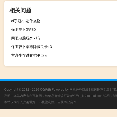
相关问题
cf手游gp选什么枪
保卫萝卜2第60
网吧电脑玩cf卡吗
保卫萝卜集市隐藏关卡13
方舟生存进化铠甲巨人
Copyright © 2012 - 2026
QQ头像
Powered by
网站分类目录
|
精选推荐文章
|
网
声明：本站内容来自互联网，如信息有错误可发邮件到f_fb#foxmail.com说明
本站仅为个人兴趣爱好，不接盈利性广告及商业合作