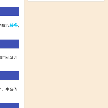
装备
的核心
,
时间,镰刀
击力、生命值