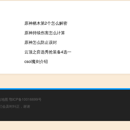
原神栖木第2个怎么解密
原神持续伤害怎么计算
原神怎么防止误封
云顶之弈选秀抢装备4选一
csol魔剑介绍
站地图
鄂ICP备10016699号
，我们会及时纠正，谢谢