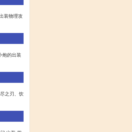
择出装物理攻
小炮的出装
无尽之刃、饮