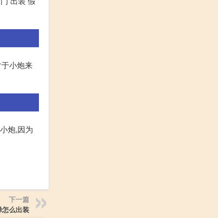
门 出装 假
对于小炮来
小炮,因为
下一篇
蝉怎么出装