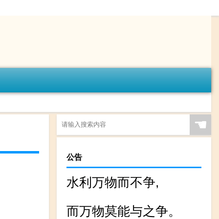
☚
公告
水利万物而不争,
而万物莫能与之争。