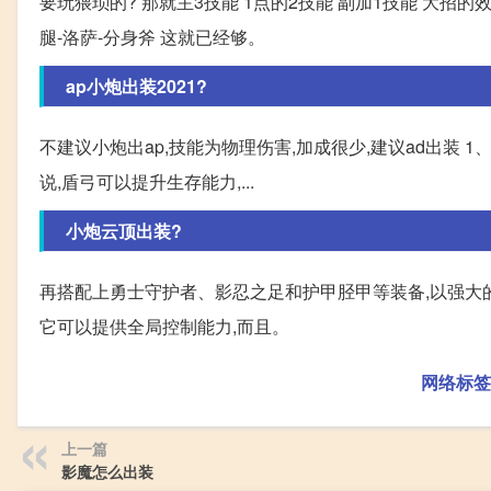
要玩猥琐的? 那就主3技能 1点的2技能 副加1技能 大招的
腿-洛萨-分身斧 这就已经够。
ap小炮出装2021?
不建议小炮出ap,技能为物理伤害,加成很少,建议ad出装 1
说,盾弓可以提升生存能力,...
小炮云顶出装?
再搭配上勇士守护者、影忍之足和护甲胫甲等装备,以强大的
它可以提供全局控制能力,而且。
网络标签
上一篇
影魔怎么出装