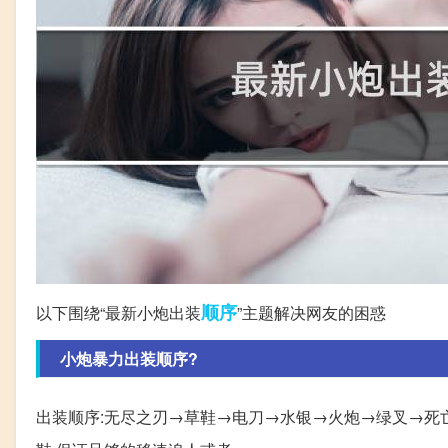
顺序
以下围绕“最新小炮出装
”主题解决网友的困惑
小炮暴力出装顺序?
出装顺序:无尽之刃→草鞋→电刀→水银→火炮→绿叉→死亡