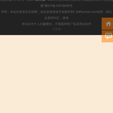
图
鄂ICP备10016699号
声明：本站内容来自互联网，如信息有错误可发邮件到f_fb#foxmail.com说明，我们
会及时纠正，谢谢
本站仅为个人兴趣爱好，不接盈利性广告及商业合作
小男孩