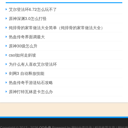
艾尔登法环6.72怎么玩不了
原神深渊3.0怎么打怪
炖排骨的家常做法大全简单（炖排骨的家常做法大全）
热血传奇界面调最大
原神30级怎么升
csol如何走斜坡
为什么有人喜欢艾尔登法环
剑网3 自动释放技能
热血传奇手游送钻石攻略
原神打特瓦林是卡怎么办
Copyright © 2012 - 2026
QQ头像
Powered by
网站分类目录
|
精选推荐文章
|
网站地