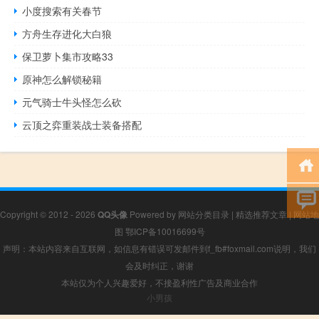
小度搜索有关春节
方舟生存进化大白狼
保卫萝卜集市攻略33
原神怎么解锁秘籍
元气骑士牛头怪怎么砍
云顶之弈重装战士装备搭配
Copyright © 2012 - 2026
QQ头像
Powered by
网站分类目录
|
精选推荐文章
|
网站地
图
鄂ICP备10016699号
声明：本站内容来自互联网，如信息有错误可发邮件到f_fb#foxmail.com说明，我们
会及时纠正，谢谢
本站仅为个人兴趣爱好，不接盈利性广告及商业合作
小男孩