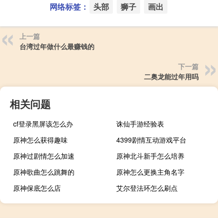
网络标签：
头部
狮子
画出
上一篇
台湾过年做什么最赚钱的
下一篇
二奥龙能过年用吗
相关问题
cf登录黑屏该怎么办
诛仙手游经验表
原神怎么获得趣味
4399剧情互动游戏平台
原神过剧情怎么加速
原神北斗新手怎么培养
原神歌曲怎么跳舞的
原神怎么更换主角名字
原神保底怎么店
艾尔登法环怎么刷点