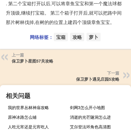
. 第二个宝箱打开以后,可以将章鱼宝宝和第一个魔法球都
升顶级,继续打宝箱。 第三个箱子打开后,就可以把路中间
那片树林伐掉,在树的的位置上建四个顶级章鱼宝宝。
网络标签：
宝箱
攻略
萝卜
上一篇
保卫萝卜星图57关攻略
下一篇
保卫萝卜遇见庄园5攻略
相关问题
我的世界丛林神庙攻略
剑网3怎么开小地图
原神冰路怎么铺
消逝的光芒隧洞怎么进
人吃元宵还是元宵吃人
艾尔登法环角色高清图