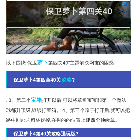
萝卜
以下围绕“保卫
第四关40”主题解决网友的困惑
攻略
保卫萝卜4第四章40关
?
宝箱
. 3、第二个
打开以后,可以将章鱼宝宝和第一个魔法
球都升顶级,继续打宝箱。 4、第三个箱子打开后,就可以把
路中间那片树林伐掉,在树的的位置上建四个顶级章。
保卫萝卜4第40关攻略迅玩版?