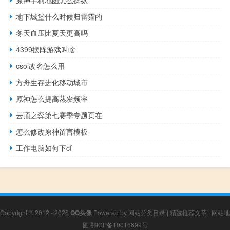
地下城堡什么时候归雷霆的
冬天血压比夏天更高吗
4399摆阵游戏叫啥
csol改名怎么用
方舟生存进化移动城市
原神怎么提高蒸发频率
云顶之弈第七赛季专题页在
怎么修改原神留言模板
工作电脑如何下cf
Copyright © 2012 - 2026
QQ头像
Powered by
网站分类目录
|
精选推荐文章
|
网站地
图
鄂ICP备10016699号