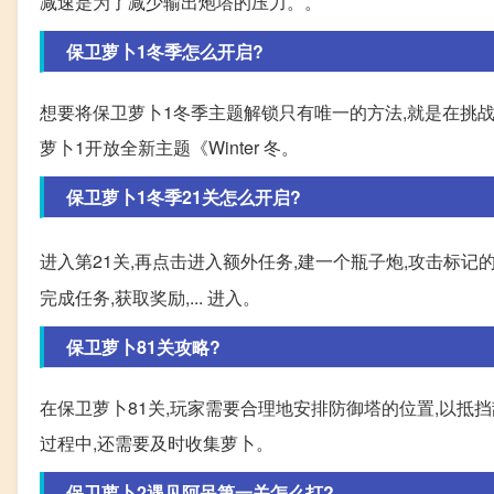
减速是为了减少输出炮塔的压力。。
保卫萝卜1冬季怎么开启?
想要将保卫萝卜1冬季主题解锁只有唯一的方法,就是在挑
萝卜1开放全新主题《Winter 冬。
保卫萝卜1冬季21关怎么开启?
进入第21关,再点击进入额外任务,建一个瓶子炮,攻击标记
完成任务,获取奖励,... 进入。
保卫萝卜81关攻略?
在保卫萝卜81关,玩家需要合理地安排防御塔的位置,以抵
过程中,还需要及时收集萝卜。
保卫萝卜2遇见阿呆第一关怎么打?