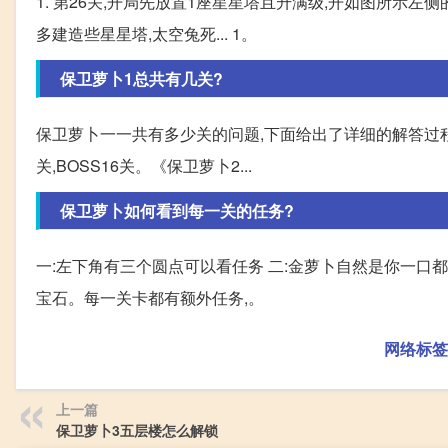
1. 第26关,开局先放置1座星星塔且升满级,开如图所示左
多建造些星星塔,太空兔死... 1。
保卫萝卜1总共有几关?
保卫萝卜一一共有多少关的问题,下面给出了详细的解答过程,希
关,BOSS16关。《保卫萝卜2...
保卫萝卜如何看到每一关的任务?
一:左下角有三个圆点可以看任务 二:金萝卜自然是你一口
宝石。每一关卡都有额外任务,。
网络标签
上一篇
保卫萝卜3五层楼怎么解锁