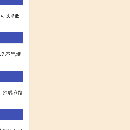
后可以降低
先不管,继
 然后,在路