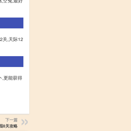
太空兔,最好
关,天际12
卜,更能获得
下一篇
园8关攻略