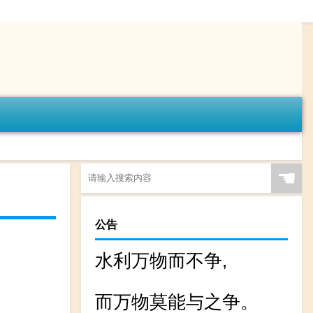
☚
公告
水利万物而不争,
而万物莫能与之争。