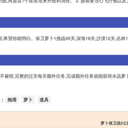
侧的图,再放置1个星星塔来开图和清怪。 2. 接着要当心飞行兔以及
望你能明白。保卫萝卜1挑战45关,深海18关,沙漠12关,丛林12
都不被咬,完整的过关每关额外任务,完成额外任务就能获得水晶萝
：
炮塔
萝卜
道具
萝卜保卫战3公