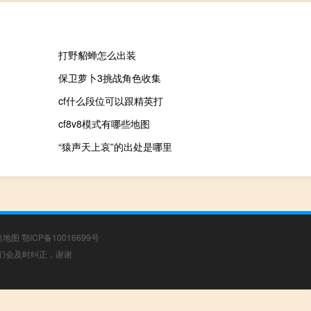
打野貂蝉怎么出装
保卫萝卜3挑战角色收集
cf什么段位可以跟精英打
cf8v8模式有哪些地图
“猿声天上哀”的出处是哪里
站地图
鄂ICP备10016699号
，我们会及时纠正，谢谢