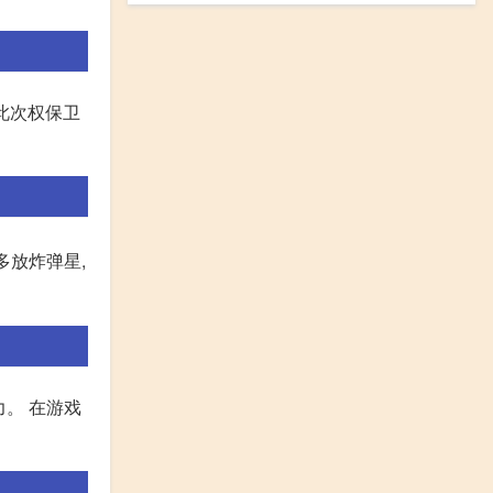
此次权保卫
多放炸弹星,
。 在游戏